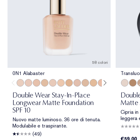
58 colori
0N1 Alabaster
Transluc
0N1 Alabaster
1C0 Shell
1N0 Porcelain
1W0 Warm Porcelain
1C1 Cool Bone
1N1 Ivory Nude
1W1 Bone
1C2 Petal
1N2 Ecru
1W2 Sand
2C0 Cool Vanilla
2C1 Pure Beig
2N1 Desert
Transluce
2W1 Da
Tran
2W1.
T
Double Wear Stay-In-Place
Double
Longwear Matte Foundation
Matte 
SPF 10
Cipria in
leggera 
Nuovo matte luminoso. 36 ore di tenuta.
Modulabile e traspirante.
(49)
€59.00