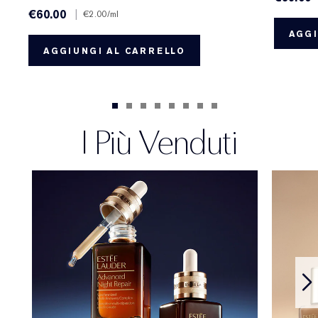
€60.00
|
€2.00
/ml
AGGI
AGGIUNGI AL CARRELLO
I Più Venduti