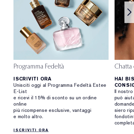
Programma Fedeltà
Chatta 
ISCRIVITI ORA
HAI BI
Unisciti oggi al Programma Fedeltà Estee
CONSIG
E-List
Il nostro
e ricevi il 15% di sconto su un ordine
può aiuta
online
domande 
più ricompense esclusive, vantaggi
siero rip
e molto altro.
fondotint
complet
ISCRIVITI ORA