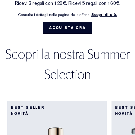
Ricevi 3 regali con 120€. Ricevi 5 regali con 160€.
Trattamenti mirati
Reslilience Multi-Effect
SPF Essentials
Struccante
Trova il fondotinta
White Linen
Wild Geranium
AERIN Sets & Gifts
Consulta i dettagli nella pagina delle offerte.
Scopri di più.
Cura labbra
Pink Ribbon Collection
Ultima opportunità
Ricariche make-up
Ultima possibilità
Private Collection
Fleur De Peony
Trova il tuo profumo
ACQUISTA ORA
Bellezza ricaricabile
Bellezza ricaricabile
The House of Estée Lauder
Tuberose Gardenia
Il mondo di AERIN
Scopri la nostra Summer
AERIN Fragrance Collection
Selection
BEST SELLER
BEST S
NOVITÀ
NOVITÀ