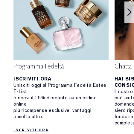
Programma Fedeltà
Chatta 
ISCRIVITI ORA
HAI BI
Unisciti oggi al Programma Fedeltà Estee
CONSIG
E-List
Il nostro
e ricevi il 15% di sconto su un ordine
può aiuta
online
domande 
più ricompense esclusive, vantaggi
siero rip
e molto altro.
fondotint
complet
ISCRIVITI ORA