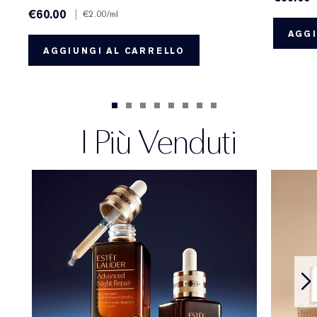
€60.00
|
€2.00
/ml
AGGI
AGGIUNGI AL CARRELLO
I Più Venduti