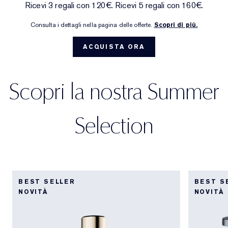
Ricevi 3 regali con 120€. Ricevi 5 regali con 160€.
Trattamenti mirati
Reslilience Multi-Effect
SPF Essentials
Struccante
Trova il fondotinta
White Linen
Wild Geranium
AERIN Sets & Gifts
Consulta i dettagli nella pagina delle offerte.
Scopri di più.
Cura labbra
Pink Ribbon Collection
Ultima opportunità
Ricariche make-up
Ultima possibilità
Private Collection
Fleur De Peony
Trova il tuo profumo
ACQUISTA ORA
Bellezza ricaricabile
Bellezza ricaricabile
The House of Estée Lauder
Tuberose Gardenia
Il mondo di AERIN
Scopri la nostra Summer
AERIN Fragrance Collection
Selection
BEST SELLER
BEST S
NOVITÀ
NOVITÀ