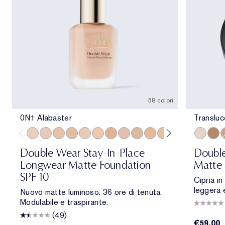
58 colori
0N1 Alabaster
Transluc
0N1 Alabaster
1C0 Shell
1N0 Porcelain
1W0 Warm Porcelain
1C1 Cool Bone
1N1 Ivory Nude
1W1 Bone
1C2 Petal
1N2 Ecru
1W2 Sand
2C0 Cool Vanilla
2C1 Pure Beig
2N1 Desert
Transluce
2W1 Da
Tran
2W1.
T
Double Wear Stay-In-Place
Double
Longwear Matte Foundation
Matte 
SPF 10
Cipria in
leggera 
Nuovo matte luminoso. 36 ore di tenuta.
Modulabile e traspirante.
(49)
€59.00