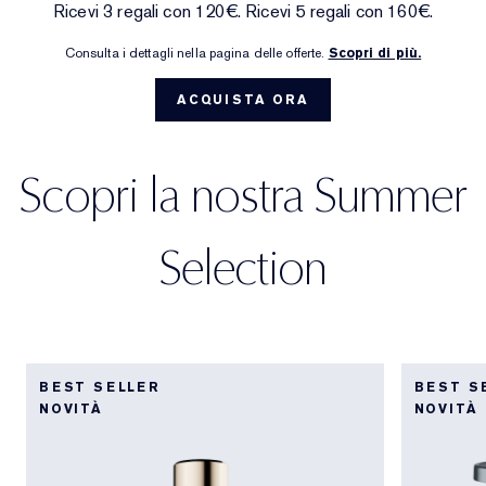
Ricevi 3 regali con 120€. Ricevi 5 regali con 160€.
Trattamenti mirati
Reslilience Multi-Effect
SPF Essentials
Struccante
Trova il fondotinta
White Linen
Wild Geranium
AERIN Sets & Gifts
Consulta i dettagli nella pagina delle offerte.
Scopri di più.
Cura labbra
Pink Ribbon Collection
Ultima opportunità
Ricariche make-up
Ultima possibilità
Private Collection
Fleur De Peony
Trova il tuo profumo
ACQUISTA ORA
Bellezza ricaricabile
Bellezza ricaricabile
The House of Estée Lauder
Tuberose Gardenia
Il mondo di AERIN
Scopri la nostra Summer
AERIN Fragrance Collection
Selection
BEST SELLER
BEST S
NOVITÀ
NOVITÀ