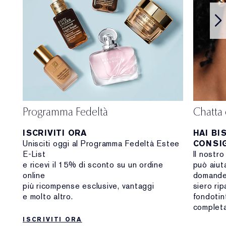
Programma Fedeltà
Chatta 
ISCRIVITI ORA
HAI BI
Unisciti oggi al Programma Fedeltà Estee
CONSIG
E-List
Il nostro
e ricevi il 15% di sconto su un ordine
può aiuta
online
domande 
più ricompense esclusive, vantaggi
siero rip
e molto altro.
fondotint
complet
ISCRIVITI ORA