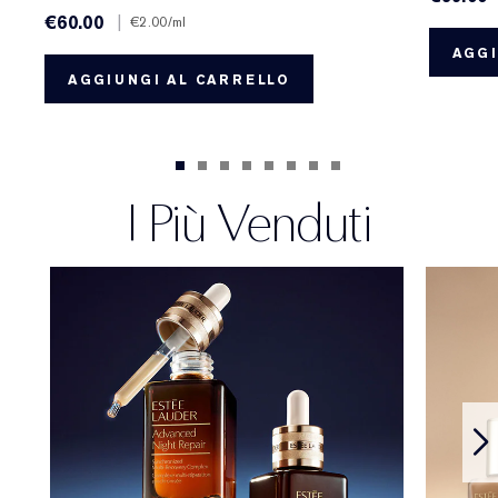
€60.00
|
€2.00
/ml
AGGI
AGGIUNGI AL CARRELLO
I Più Venduti