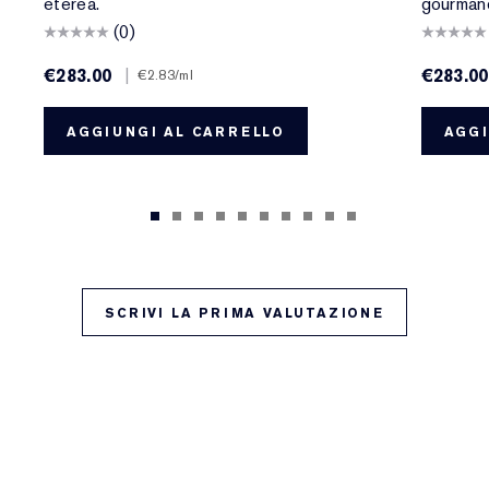
eterea.
gourmand
(0)
€283.00
|
€283.00
€2.83
/ml
AGGIUNGI AL CARRELLO
AGGI
SCRIVI LA PRIMA VALUTAZIONE