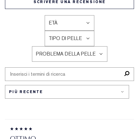
SCRIVERE UNA RECENSIONE
ETÀ
FILTRA
LE
TIPO DI PELLE
RECENSIONI
FILTRA
PER
LE
ETÀ
PROBLEMA DELLA PELLE
RECENSIONI
FILTRA
PER
LE
TIPO
RECENSIONI
DI
PER
PELLE
PROBLEMA
DELLA
PELLE
OTTIMO