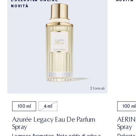
ESCLUSIVA ONLINE
NOVITÀ
NOVITÀ
2 formati
100 ml
4 ml
100 ml
Azurée Legacy Eau De Parfum
AERIN 
Spray
Spray
Legnoso Aromatico. Note calde di erbe e
Delicata 