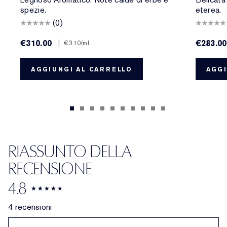
spezie.
eterea.
(0)
€310.00
|
€283.00
€3.10
/ml
AGGIUNGI AL CARRELLO
AGGI
RIASSUNTO DELLA
RECENSIONE
4.8
4 recensioni