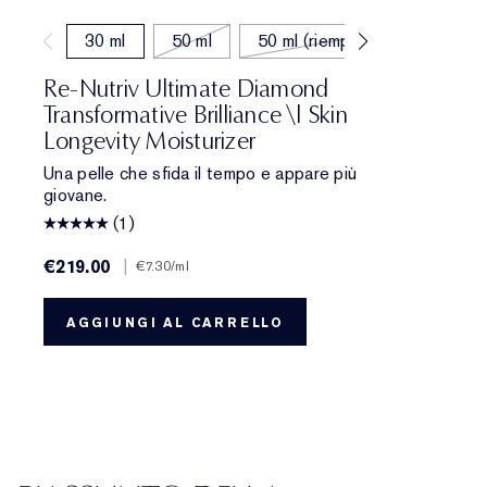
30 ml
50 ml
50 ml (riempimento)
Re-Nutriv Ultimate Diamond
Transformative Brilliance \| Skin
Longevity Moisturizer
Una pelle che sfida il tempo e appare più
giovane.
(1)
€219.00
|
€7.30
/ml
AGGIUNGI AL CARRELLO