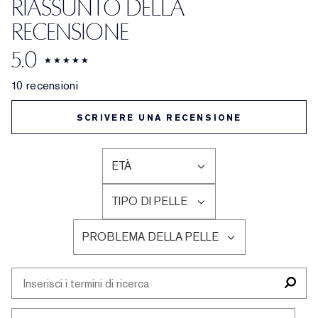
RIASSUNTO DELLA
RECENSIONE
5.0
10 recensioni
SCRIVERE UNA RECENSIONE
ETÀ
FILTRA
LE
TIPO DI PELLE
RECENSIONI
FILTRA
PER
LE
ETÀ
PROBLEMA DELLA PELLE
RECENSIONI
FILTRA
PER
LE
TIPO
RECENSIONI
DI
PER
PELLE
PROBLEMA