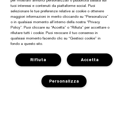
per mostrarti annunci personalizzati o pubblicità basata sui
tuoi interessi e contenuti da piattaforme social. Puoi
selezionare le tue preferenze relative ai cookie o ottenere
maggiori informazioni in merito cliccando su “Personalizza”
o in qualsiasi momento all’interno della nostra “Privacy
Policy”. Puoi cliccare su “Accetta” o “Rifiuta” per accettare o
rifiutare tutti i cookie. Puoi revocare il tuo consenso in
qualsiasi momento facendo clic su “Gestisci cookie” in
Hai Bisogno Di Aiuto?
fondo a questo sito.
Traccia il mio ordine
Rifiuta
Accetta
Informazioni Su Estée Lauder
Contattaci subito
Impegni
Contatta il Produttore
Shop
Personalizza
Informazioni aziendali
Dettagli sulla spedizione
Promozioni
Glossario degli ingredienti
Resi e sostituzioni
Privacy E Termini
Premi e-list Estée
Carriere
Domande e risposte
AGGIUNGI AL CARRELLO
Informativa sulla privacy
Trova il negozio
+390294752095
Termini e condizioni
Chatta con noi