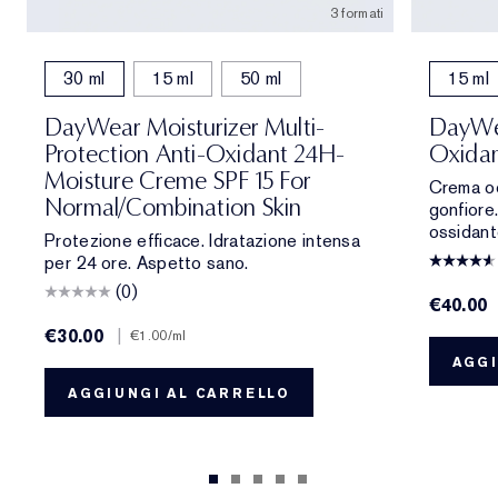
3 formati
30 ml
15 ml
50 ml
15 ml
DayWear Moisturizer Multi-
DayWea
Protection Anti-Oxidant 24H-
Oxidan
Moisture Creme SPF 15 For
Crema occ
Normal/Combination Skin
gonfiore.
ossidant
Protezione efficace. Idratazione intensa
per 24 ore. Aspetto sano.
(0)
€40.00
€30.00
|
€1.00
/ml
AGGI
AGGIUNGI AL CARRELLO