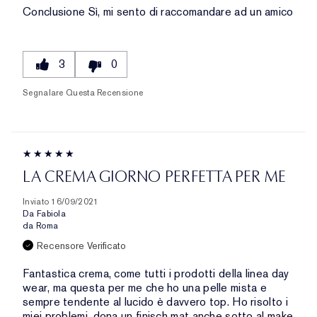
Conclusione
Sì, mi sento di raccomandare ad un amico
3
0
Segnalare Questa Recensione
LA CREMA GIORNO PERFETTA PER ME
Inviato
16/09/2021
Da
Fabiola
da
Roma
Recensore Verificato
Fantastica crema, come tutti i prodotti della linea day
wear, ma questa per me che ho una pelle mista e
sempre tendente al lucido è davvero top. Ho risolto i
miei problemi, dona un finisch mat anche sotto al make