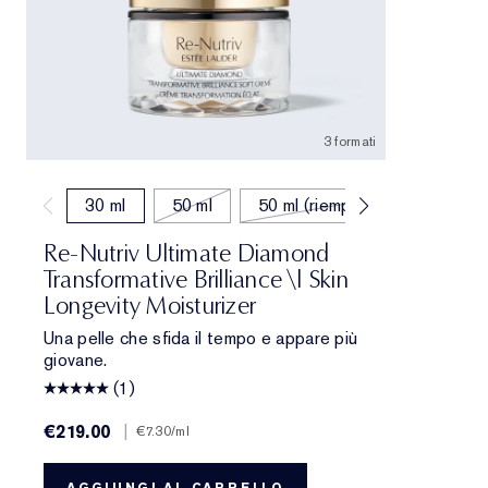
3 formati
30 ml
50 ml
50 ml (riempimento)
Re-Nutriv Ultimate Diamond
Transformative Brilliance \| Skin
Longevity Moisturizer
Una pelle che sfida il tempo e appare più
giovane.
(1)
€219.00
|
€7.30
/ml