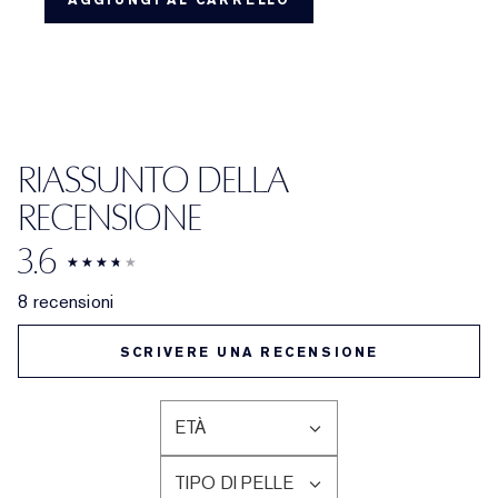
AGGIUNGI AL CARRELLO
RIASSUNTO DELLA
RECENSIONE
3.6
8 recensioni
SCRIVERE UNA RECENSIONE
ETÀ
FILTRA
LE
TIPO DI PELLE
RECENSIONI
FILTRA