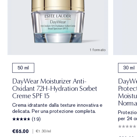
1 formato
50 ml
30 ml
DayWear Moisturizer Anti-
DayWea
Oxidant 72H-Hydration Sorbet
Protec
Creme SPF 15
Moistu
Normal
Crema idratante dalla texture innovativa e
delicata. Per una protezione completa.
Protezio
per 24 o
(19)
€65.00
|
€1.30
/ml