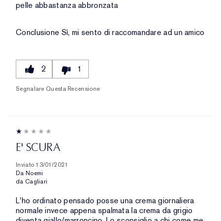
pelle abbastanza abbronzata
Conclusione
Sì, mi sento di raccomandare ad un amico
2
1
Segnalare Questa Recensione
E' SCURA
Inviato
13/01/2021
Da
Noemi
da
Cagliari
L'ho ordinato pensado posse una crema giornaliera
normale invece appena spalmata la crema da grigio
diventa giallo/marroncino. Lo sconsiglio a chi come me