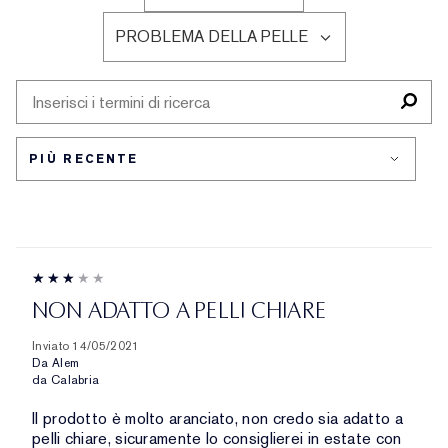
PER
LE
ETÀ
PROBLEMA DELLA PELLE
RECENSIONI
FILTRA
PER
LE
TIPO
RECENSIONI
DI
PER
PELLE
PROBLEMA
DELLA
PELLE
NON ADATTO A PELLI CHIARE
Inviato
14/05/2021
Da
Alem
da
Calabria
Il prodotto è molto aranciato, non credo sia adatto a
pelli chiare, sicuramente lo consiglierei in estate con