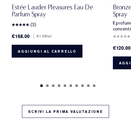
Estée Lauder Pleasures Eau De
Bronze
Parfum Spray
Spray
Il profum
(3)
concentr
€168.00
|
€1.68
/ml
€120.00
AGGIUNGI AL CARRELLO
AGGI
SCRIVI LA PRIMA VALUTAZIONE