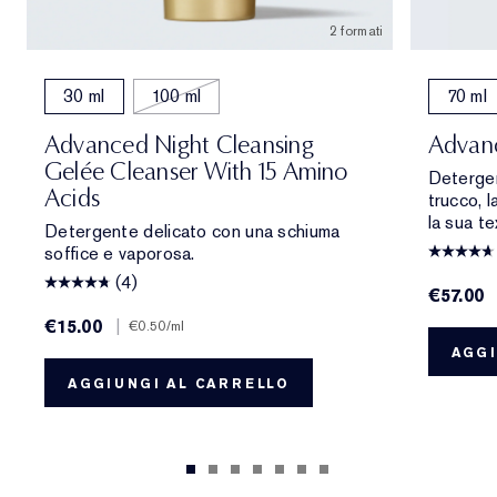
2 formati
30 ml
100 ml
70 ml
Advanced Night Cleansing
Advanc
Gelée Cleanser With 15 Amino
Detergen
Acids
trucco, 
la sua te
Detergente delicato con una schiuma
soffice e vaporosa.
(4)
€57.00
€15.00
|
€0.50
/ml
AGGI
AGGIUNGI AL CARRELLO