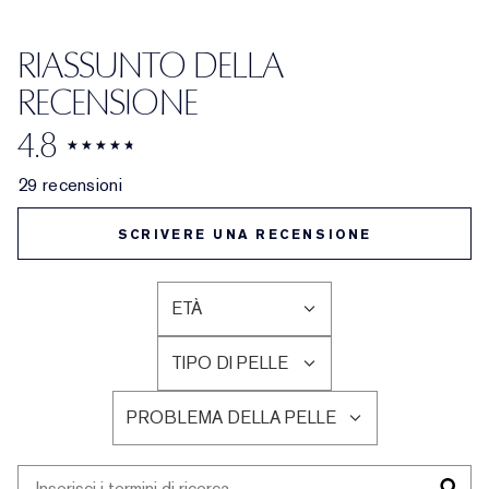
RIASSUNTO DELLA
RECENSIONE
4.8
29 recensioni
SCRIVERE UNA RECENSIONE
ETÀ
FILTRA
LE
TIPO DI PELLE
RECENSIONI
FILTRA
PER
LE
ETÀ
PROBLEMA DELLA PELLE
RECENSIONI
FILTRA
PER
LE
TIPO
RECENSIONI
DI