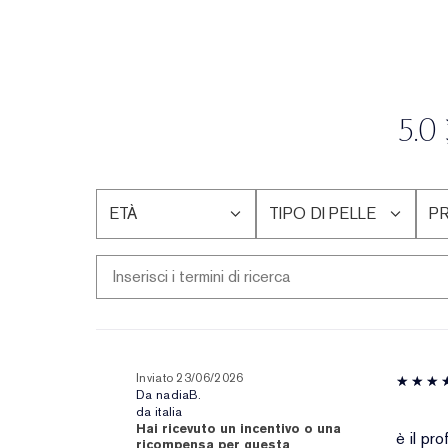
5.0
ETÀ
TIPO DI PELLE
P
FILTRA
FILTRA
FI
LE
LE
LE
RECENSIONI
RECENSIONI
RE
PER
PER
PE
ETÀ
TIPO
P
DI
DE
PELLE
PE
Inviato
23/06/2026
Da
nadiaB.
da
italia
Hai ricevuto un incentivo o una
è il pr
ricompensa per questa