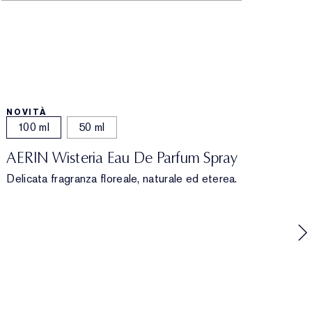
2 formati
NOVITÀ
E
100 ml
50 ml
N
AERIN Wisteria Eau De Parfum Spray
W
Delicata fragranza floreale, naturale ed eterea.