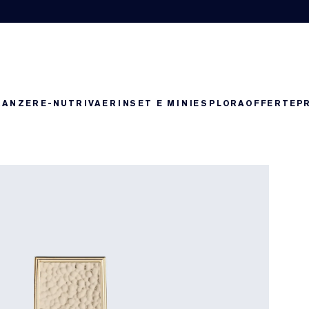
RANZE
RE-NUTRIV
AERIN
SET E MINI
ESPLORA
OFFERTE
P