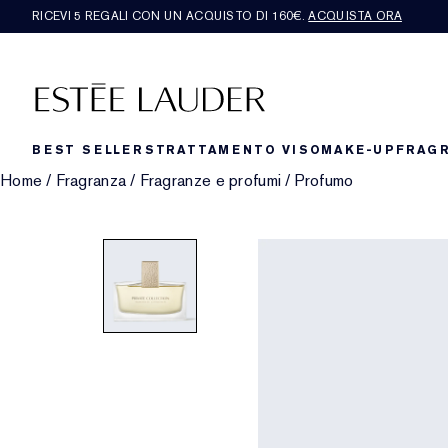
RICEVI 5 REGALI CON UN ACQUISTO DI 160€.
ACQUISTA ORA
BEST SELLERS
TRATTAMENTO VISO
MAKE-UP
FRAG
Home
/
Fragranza
/
Fragranze e profumi
/
Profumo