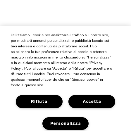
Utilizziamo i cookie per analizzare il traffico sul nostro sito,
per mostrarti annunci personalizzati o pubblicità basata sui
tuoi interessi e contenuti da piattaforme social. Puoi
selezionare le tue preferenze relative ai cookie o ottenere
maggiori informazioni in merito cliccando su “Personalizza”
o in qualsiasi momento all’interno della nostra “Privacy
Policy”. Puoi cliccare su “Accetta” o “Rifiuta” per accettare o
rifiutare tutti i cookie. Puoi revocare il tuo consenso in
qualsiasi momento facendo clic su “Gestisci cookie” in
Hai Bisogno Di Aiuto?
fondo a questo sito.
Traccia il mio ordine
Rifiuta
Accetta
Informazioni Su Estée Lauder
Contattaci subito
Impegni
Contatta il Produttore
Shop
Personalizza
Informazioni aziendali
Dettagli sulla spedizione