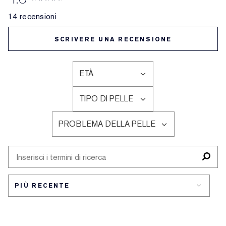
14 recensioni
SCRIVERE UNA RECENSIONE
ETÀ
FILTRA
LE
TIPO DI PELLE
RECENSIONI
FILTRA
PER
LE
ETÀ
PROBLEMA DELLA PELLE
RECENSIONI
FILTRA
PER
LE
TIPO
RECENSIONI
DI
PER
PELLE
PROBLEMA
DELLA
PELLE