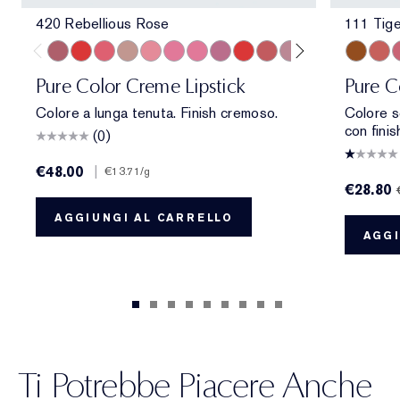
420 Rebellious Rose
111 Tige
420 Rebellious Rose
330 Impassioned
320 Defiant Coral
826 Modern Muse
260 Eccentric
686 Confident
220 Powerful
410 Dynamic
816 Carnal
882 Guilty Pleasure
561 Intense Nude
822 Make You B
608 Uncontr
111 Tige
440 Irres
546 A
541 
4
Pure Color Creme Lipstick
Pure Co
Colore a lunga tenuta. Finish cremoso.
Colore s
con finis
(0)
€48.00
|
€13.71
/g
€28.80
AGGIUNGI AL CARRELLO
AGGI
Ti Potrebbe Piacere Anche