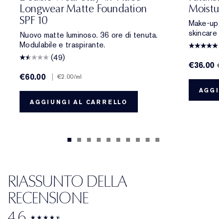
Longwear Matte Foundation
Moistu
SPF 10
Make-up 
skincare
Nuovo matte luminoso. 36 ore di tenuta.
Modulabile e traspirante.
(49)
€36.00
€60.00
|
€2.00
/ml
AGGI
AGGIUNGI AL CARRELLO
RIASSUNTO DELLA
RECENSIONE
4.6