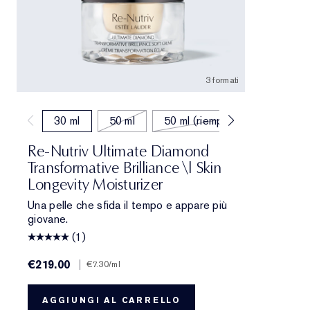
3 formati
30 ml
50 ml
50 ml (riempimento)
Re-Nutriv Ultimate Diamond
Transformative Brilliance \| Skin
Longevity Moisturizer
Una pelle che sfida il tempo e appare più
giovane.
(1)
€219.00
|
€7.30
/ml
AGGIUNGI AL CARRELLO