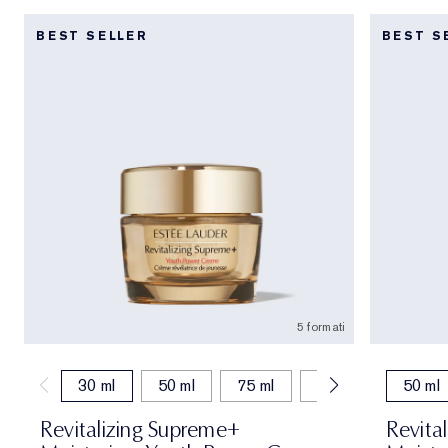
BEST SELLER
BEST S
5 formati
30 ml
50 ml
75 ml
15 ml
50 ml (
50 ml
Revitalizing Supreme+
Revita