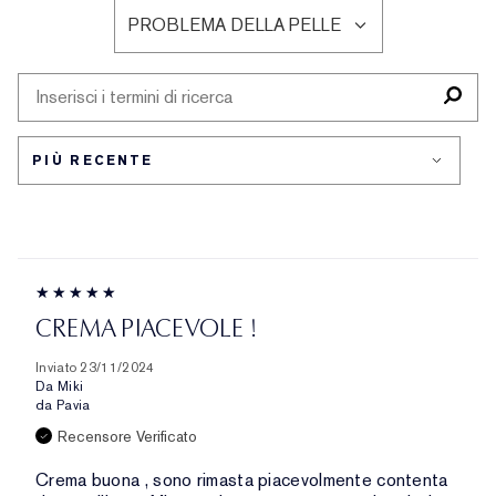
LE
ETÀ
PROBLEMA DELLA PELLE
RECENSIONI
FILTRA
PER
LE
TIPO
RECENSIONI
DI
PER
PELLE
PROBLEMA
DELLA
PELLE
CREMA PIACEVOLE !
Inviato
23/11/2024
Da
Miki
da
Pavia
Recensore Verificato
Crema buona , sono rimasta piacevolmente contenta