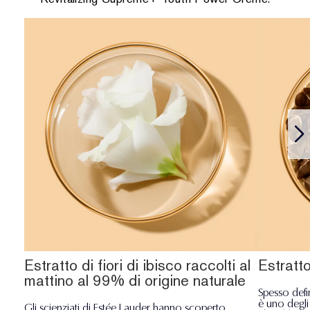
Estratto di fiori di ibisco raccolti al
Estratt
mattino al 99% di origine naturale
Spesso defi
è uno degli 
Gli scienziati di Estée Lauder hanno scoperto