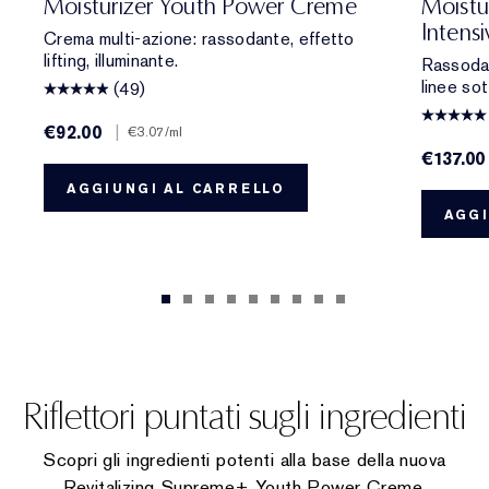
Moisturizer Youth Power Creme
Moistu
Intens
Crema multi-azione: rassodante, effetto
lifting, illuminante.
Rassoda.
linee sott
(49)
€92.00
|
€3.07
/ml
€137.00
AGGIUNGI AL CARRELLO
AGGI
Riflettori puntati sugli ingredienti
Scopri gli ingredienti potenti alla base della nuova
Revitalizing Supreme+ Youth Power Creme.