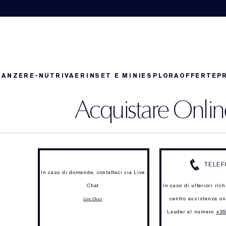
RANZE
RE-NUTRIV
AERIN
SET E MINI
ESPLORA
OFFERTE
P