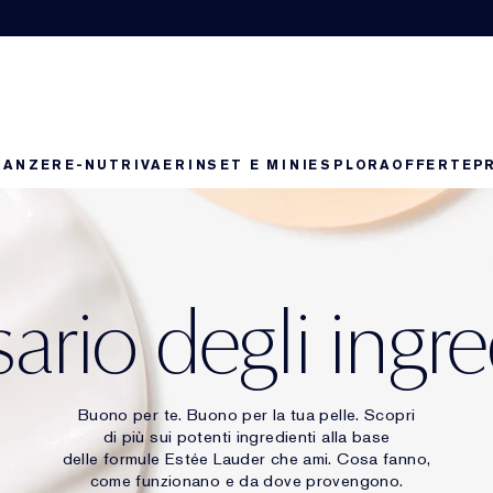
RANZE
RE-NUTRIV
AERIN
SET E MINI
ESPLORA
OFFERTE
P
ario degli ingre
Buono per te. Buono per la tua pelle. Scopri
di più sui potenti ingredienti alla base
delle formule Estée Lauder che ami. Cosa fanno,
come funzionano e da dove provengono.