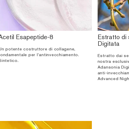
Acetil Esapeptide-8
Estratto di
Digitata
Un potente costruttore di collagene,
fondamentale per l'antinvecchiamento.
Estratto dai se
Sintetico.
nostra esclusi
Adansonia Digi
anti-invecchia
Advanced Night