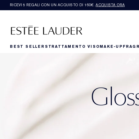
RICEVI 5 REGALI CON UN ACQUISTO DI 160€.
ACQUISTA ORA
BEST SELLERS
TRATTAMENTO VISO
MAKE-UP
FRAG
Gloss