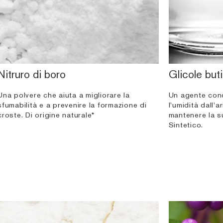
Nitruro di boro
Glicole buti
Una polvere che aiuta a migliorare la
Un agente cond
sfumabilità e a prevenire la formazione di
l'umidità dall'a
croste. Di origine naturale*
mantenere la s
Sintetico.