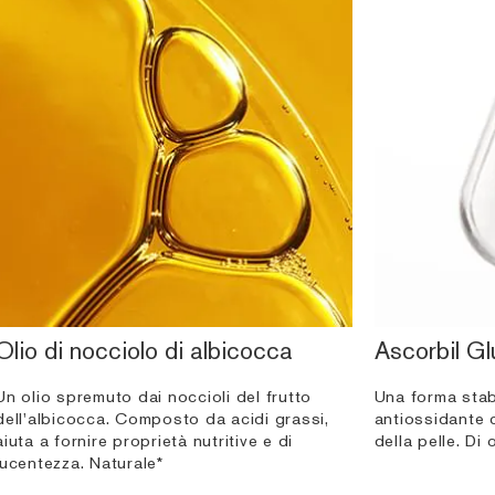
Olio di nocciolo di albicocca
Ascorbil G
Un olio spremuto dai noccioli del frutto
Una forma stab
dell'albicocca. Composto da acidi grassi,
antiossidante c
aiuta a fornire proprietà nutritive e di
della pelle. Di 
lucentezza. Naturale*