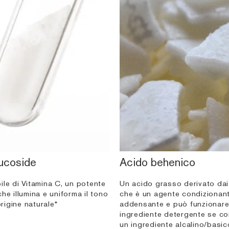
lucoside
Acido behenico
ile di Vitamina C, un potente
Un acido grasso derivato dai
he illumina e uniforma il tono
che è un agente condizionan
origine naturale*
addensante e può funzionar
ingrediente detergente se c
un ingrediente alcalino/basico