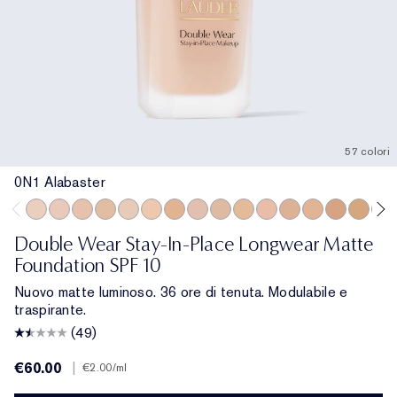
57 colori
0N1 Alabaster
0N1 Alabaster
1C0 Shell
1N0 Porcelain
1W0 Warm Porcelain
1C1 Cool Bone
1N1 Ivory Nude
1W1 Bone
1C2 Petal
1N2 Ecru
1W2 Sand
2C0 Cool Vanilla
2C1 Pure Beige
2N1 Desert Be
2W1 Dawn
2W1.5 N
2C2
Double Wear Stay-In-Place Longwear Matte
Foundation SPF 10
Nuovo matte luminoso. 36 ore di tenuta. Modulabile e
traspirante.
(49)
€60.00
|
€2.00
/ml