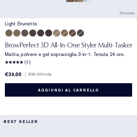
10 colori
Light Brunette
Light Brunette
Taupe
Brunette
Cool Brown
Blackened Brown
Dark Brunette
Cool Blonde
Warm Blonde
Auburn
Cool Grey
BrowPerfect 3D All-In-One Styler Multi-Tasker
Matita, polvere e gel sopracciglia 3-in-1. Tenuta 24 ore.
(1)
€35.00
|
€35.00
/Unità
AGGIUNGI AL CARRELLO
BEST SELLER