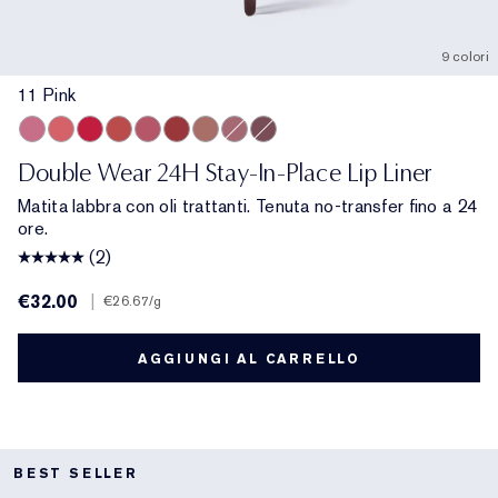
9 colori
11 Pink
11 Pink
13 Coral
18 Red
333 Persuasive
420 Rebellious Rose
557 Fragile Ego
8 Spice
17 Mauve
10 Chestnut
Double Wear 24H Stay-In-Place Lip Liner
Matita labbra con oli trattanti. Tenuta no-transfer fino a 24
ore.
(2)
€32.00
|
€26.67
/g
AGGIUNGI AL CARRELLO
BEST SELLER