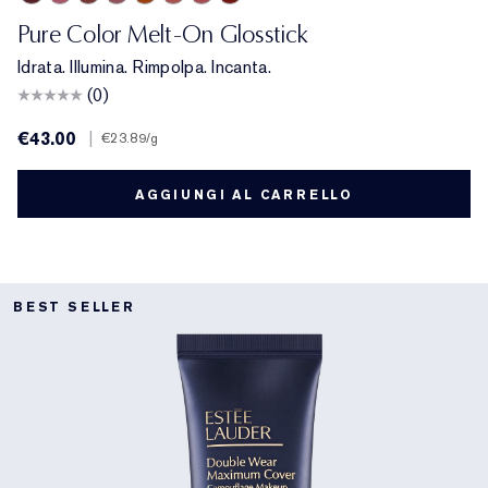
Melted Scarlet
Melted Melon
Melted Maple
Melted Mauve
Melted Tangerine
Melted Blush
Melted Rose
Melted Garnet
Pure Color Melt-On Glosstick
Idrata. Illumina. Rimpolpa. Incanta.
(0)
€43.00
|
€23.89
/g
AGGIUNGI AL CARRELLO
BEST SELLER