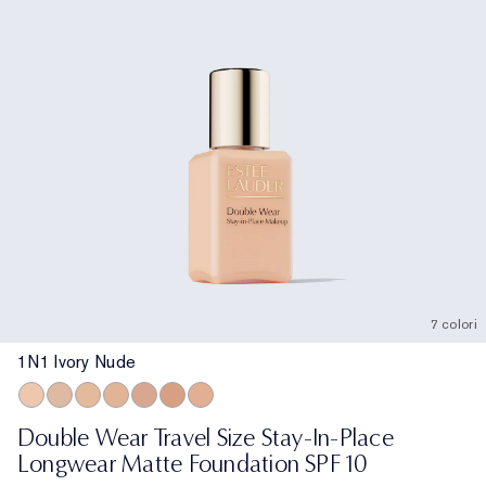
7 colori
1N1 Ivory Nude
1N1 Ivory Nude
1N2 Ecru
1W2 Sand
2N1 Desert Beige
2C2 Pale Almond
3N1 Ivory Beige
3C2 Pebble
Double Wear Travel Size Stay-In-Place
Longwear Matte Foundation SPF 10