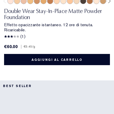
0N1 Alabaster
4N1 Shell Beige
1C0 Shell
4W1 Honey Bronze
6N1 Mocha
5W1 Bronze
7W1 Deep Spice
2C2 Pale Almond
1N2 Ecru
4C1 Outdoor Beige
1W2 Sand
9N1 Ebony
7N1 Deep Amb
1N0 Porcela
4W2 Toa
5W2
Double Wear Stay-In-Place Matte Powder
Foundation
Effetto opacizzante istantaneo. 12 ore di tenuta.
Ricaricabile.
(1)
€60.00
|
€5.45
/g
AGGIUNGI AL CARRELLO
BEST SELLER