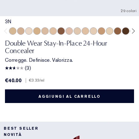
29 colori
3N
3N
3.5C
0.5C
3W
3C
2N
6C
2.5C
1W
2W
1C
4N
1N
6N
8N
7W
Double Wear Stay-In-Place 24-Hour
Concealer
Corregge. Definisce. Valorizza.
(3)
€40.00
|
€3.33
/ml
AGGIUNGI AL CARRELLO
BEST SELLER
NOVITÀ