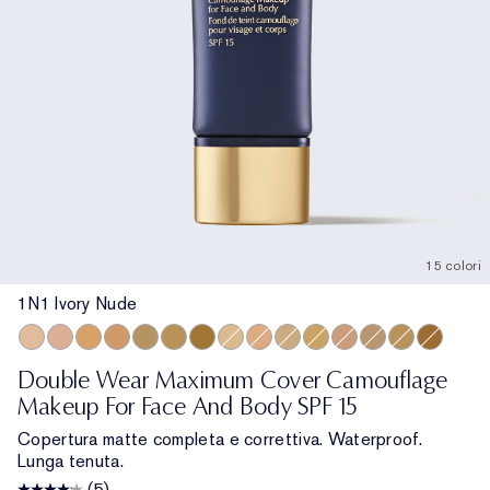
15 colori
1N1 Ivory Nude
1N1 Ivory Nude
1C1 Cool Bone
3W2 Cashew
4W1 Honey Bronze
3C4 Medium/Deep
4N2 Spiced Sand
5W2 Rich Caramel
2N1 Desert Beige
2W1 Dawn
1N3 Creamy Vanilla
2W2 Rattan
3N1 Ivory Beige
2C5 Creamy Tan
3W1 Tawny
6W1 San
Double Wear Maximum Cover Camouflage
Makeup For Face And Body SPF 15
Copertura matte completa e correttiva. Waterproof.
Lunga tenuta.
(5)