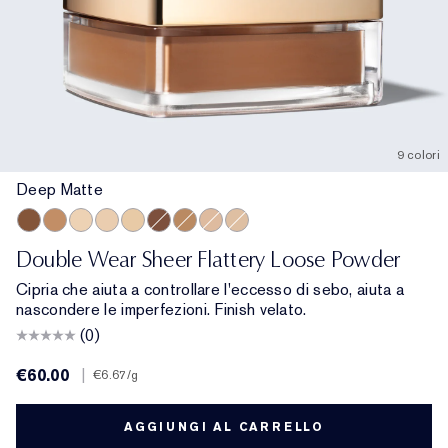
9 colori
Deep Matte
Deep Matte
Medium Soft Glow
Translucent Soft Glow
Translucent Matte
Extra Light Matte
Deep Soft Glow
Medium Matte
Light Medium Matte
Light Matte
Double Wear Sheer Flattery Loose Powder
Cipria che aiuta a controllare l'eccesso di sebo, aiuta a
nascondere le imperfezioni. Finish velato.
(0)
€60.00
|
€6.67
/g
AGGIUNGI AL CARRELLO