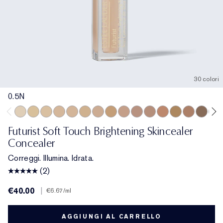
30 colori
0.5N
0.5N
1N
1W
1C
2N
2W
2C
3W
3C
2.5C
3.5C
3N
4W
4C
5.5N
6W
Futurist Soft Touch Brightening Skincealer
Concealer
Correggi. Illumina. Idrata.
(2)
€40.00
|
€6.67
/ml
AGGIUNGI AL CARRELLO