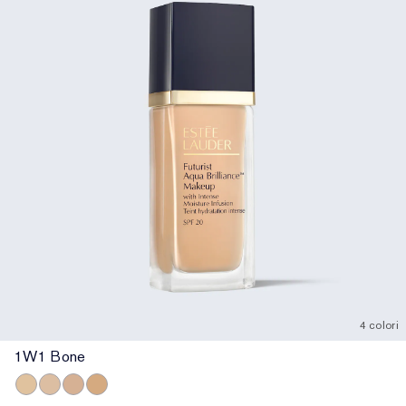
4 colori
1W1 Bone
1W1 Bone
2C0 Cool Vanilla
4C0 Cool Cashmere
3W0 Warm Crème