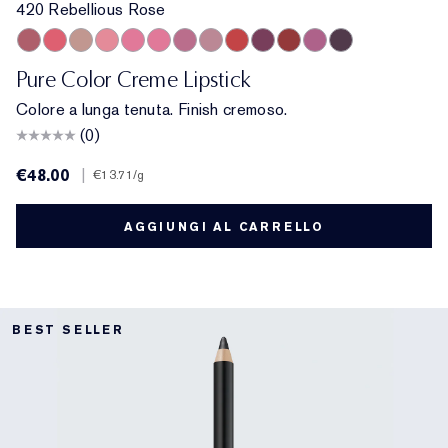
420 Rebellious Rose
420 Rebellious Rose
320 Defiant Coral
826 Modern Muse
260 Eccentric
686 Confident
220 Powerful
410 Dynamic
561 Intense Nude
608 Uncontrollable
440 Irresistible
541 LA Noir
450 Insolent Plum
685 Midnight Kis
Pure Color Creme Lipstick
Colore a lunga tenuta. Finish cremoso.
(0)
€48.00
|
€13.71
/g
AGGIUNGI AL CARRELLO
BEST SELLER