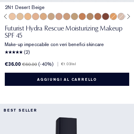
2N1 Desert Beige
ge
rcelain
 Ecru
2C3 Fresco
2N1 Desert Beige
1W2 Sand
2W1 Dawn
3N1 Ivory Beige
3W1 Tawny
3W2 Cashew
3N2 Wheat
4N1 Shell Beige
4N2 Spiced Sand
5W1 Bronze
5W2 Rich Caramel
5N2 Amber Honey
7N2 Rich Ambe
4W1 Honey
1C1 Co
6N2
Futurist Hydra Rescue Moisturizing Makeup
SPF 45
Make-up impeccabile con veri benefici skincare
(2)
€36.00
(-40%)
|
€60.00
€1.03
/ml
AGGIUNGI AL CARRELLO
BEST SELLER