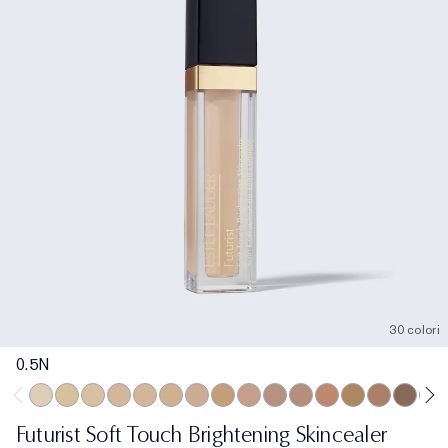
30 colori
0.5N
0.5N
1N
1W
1C
2N
2W
2C
3W
3C
2.5C
3.5C
3N
4W
4C
5.5N
6W
Futurist Soft Touch Brightening Skincealer