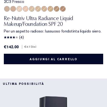
2C3 Fresco
2C3 Fresco
3C2 Pebble
1C1 Cool Bone
1N2 Ecru
2N1 Desert Beige
3N1 Ivory Beige
2W1 Dawn
3W1 Tawny
4N1 Shell Beige
2C2 Pale Almond
Re-Nutriv Ultra Radiance Liquid
Makeup/Foundation SPF 20
Per un aspetto radioso: lussuoso fondotinta liquido siero.
(4)
€142.00
|
€4.73
/ml
AGGIUNGI AL CARRELLO
ULTIMA POSSIBILITÀ