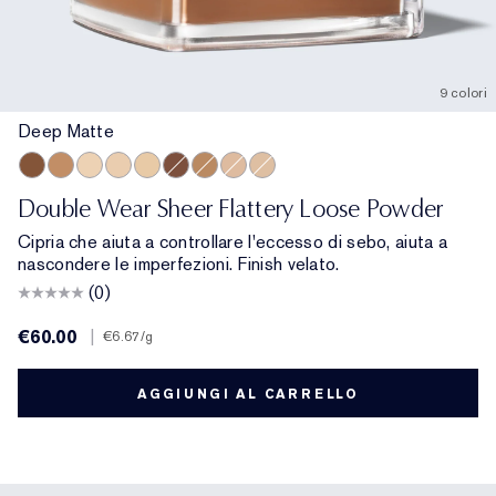
9 colori
Deep Matte
Deep Matte
Medium Soft Glow
Translucent Soft Glow
Translucent Matte
Extra Light Matte
Deep Soft Glow
Medium Matte
Light Medium Matte
Light Matte
Double Wear Sheer Flattery Loose Powder
Cipria che aiuta a controllare l'eccesso di sebo, aiuta a
nascondere le imperfezioni. Finish velato.
(0)
€60.00
|
€6.67
/g
AGGIUNGI AL CARRELLO