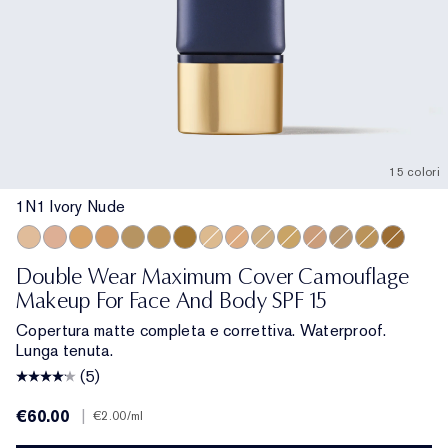
15 colori
1N1 Ivory Nude
1N1 Ivory Nude
1C1 Cool Bone
3W2 Cashew
4W1 Honey Bronze
3C4 Medium/Deep
4N2 Spiced Sand
5W2 Rich Caramel
2N1 Desert Beige
2W1 Dawn
1N3 Creamy Vanilla
2W2 Rattan
3N1 Ivory Beige
2C5 Creamy Tan
3W1 Tawny
6W1 San
Double Wear Maximum Cover Camouflage
Makeup For Face And Body SPF 15
Copertura matte completa e correttiva. Waterproof.
Lunga tenuta.
(5)
€60.00
|
€2.00
/ml