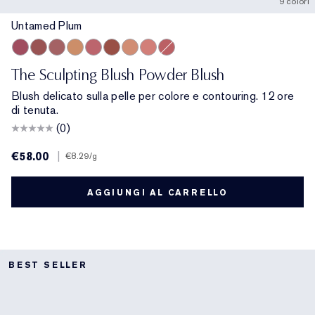
9 colori
Untamed Plum
Untamed Plum
Hypnotic Copper
Rebellious Rose
Magnetic Glow
Pink Kiss
Eccentric Amber
Sensuous Rose
Peach Passion
Sublime Spice
The Sculpting Blush Powder Blush
Blush delicato sulla pelle per colore e contouring. 12 ore
di tenuta.
(0)
€58.00
|
€8.29
/g
AGGIUNGI AL CARRELLO
BEST SELLER