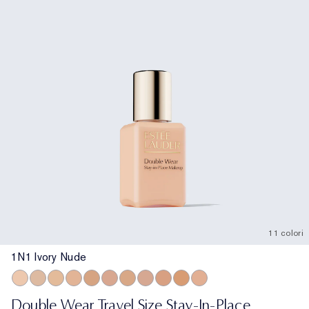
11 colori
1N1 Ivory Nude
1N1 Ivory Nude
1N2 Ecru
1W2 Sand
2N1 Desert Beige
2W1 Dawn
2C2 Pale Almond
2N2 Buff
2C3 Fresco
3N1 Ivory Beige
3W1 Tawny
3C2 Pebble
Double Wear Travel Size Stay-In-Place