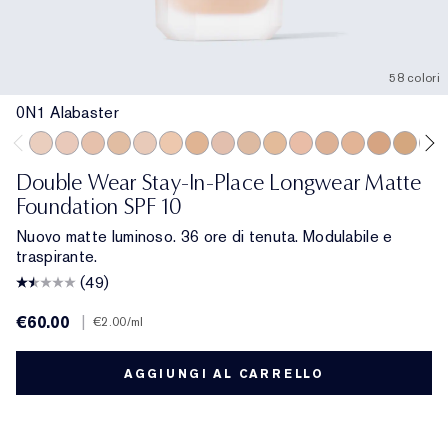
58 colori
0N1 Alabaster
0N1 Alabaster
1C0 Shell
1N0 Porcelain
1W0 Warm Porcelain
1C1 Cool Bone
1N1 Ivory Nude
1W1 Bone
1C2 Petal
1N2 Ecru
1W2 Sand
2C0 Cool Vanilla
2C1 Pure Beige
2N1 Desert Be
2W1 Dawn
2W1.5 N
2C2
Double Wear Stay-In-Place Longwear Matte
Foundation SPF 10
Nuovo matte luminoso. 36 ore di tenuta. Modulabile e
traspirante.
(49)
€60.00
|
€2.00
/ml
AGGIUNGI AL CARRELLO