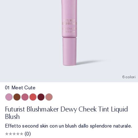
6 colori
01 Meet Cute
01 Meet Cute
06 Skinny Dip
02 Across the Dancefloor
05 Afterglow
04 Elevator Smile
03 Stolen Glance
Futurist Blushmaker Dewy Cheek Tint Liquid
Blush
Effetto second skin con un blush dallo splendore naturale.
(0)