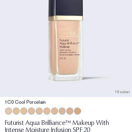
10 colori
1C0 Cool Porcelain
1C0 Cool Porcelain
1W1 Bone
1W0 Warm Porcelain
2C0 Cool Vanilla
1C1 Cool Bone
1N1 Ivory Nude
2W0 Warm Vanilla
3C0 Cool Crème
4C0 Cool Cashmere
3W0 Warm Crème
Futurist Aqua Brilliance™ Makeup With
Intense Moisture Infusion SPF 20