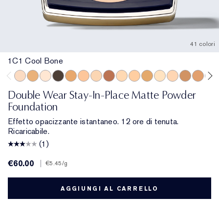
41 colori
1C1 Cool Bone
1C1 Cool Bone
5W2 Rich Caramel
1N0 Porcelain
9N1 Ebony
6C1 Rich Cocoa
4C1 Outdoor Beige
2W1 Dawn
7C1 Rich Mahogany
2N2 Buff
3W1 Tawny
5W1 Bronze
1N1 Ivory Nude
2C2 Pale Almo
6N1 Mocha
5C1 Ric
4W2
Double Wear Stay-In-Place Matte Powder
Foundation
Effetto opacizzante istantaneo. 12 ore di tenuta.
Ricaricabile.
(1)
€60.00
|
€5.45
/g
AGGIUNGI AL CARRELLO