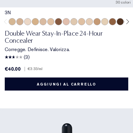
30 colori
3N
3N
3.5C
0.5C
3W
3C
2N
6C
2.5C
1W
2W
1C
4N
1N
6N
8N
7W
Double Wear Stay-In-Place 24-Hour
Concealer
Corregge. Definisce. Valorizza.
(3)
€40.00
|
€3.33
/ml
AGGIUNGI AL CARRELLO