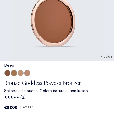
4 colori
Deep
Deep
Medium Deep
Light
Medium
Bronze Goddess Powder Bronzer
Setosa e lussuosa. Colore naturale, non lucido.
(2)
€57.00
|
€2.71
/g