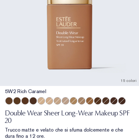
15 colori
5W2 Rich Caramel
5W2 Rich Caramel
6W1 Sandalwood
6C1 Rich Cocoa
7N1 Deep Amber
2C0 Cool Vanilla
2N1 Desert Beige
2W1 Dawn
2C3 Fresco
3N2 Wheat
3C2 Pebble
4N2 Spiced Sand
7W1 Deep Spice
6N2 Truffle
8C1 Rich Jav
8N1 Espr
Double Wear Sheer Long-Wear Makeup SPF
20
Trucco matte e velato che si sfuma dolcemente e che
dura fino a 12 ore.