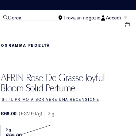
Cerca
Trova un negozio
Accedi
0
ROGRAMMA FEDELTÀ
AERIN Rose De Grasse Joyful
Bloom Solid Perfume
SII IL PRIMO A SCRIVERE UNA RECENSIONE
€65.00
€32.50
/g
2 g
2 g
€65.00