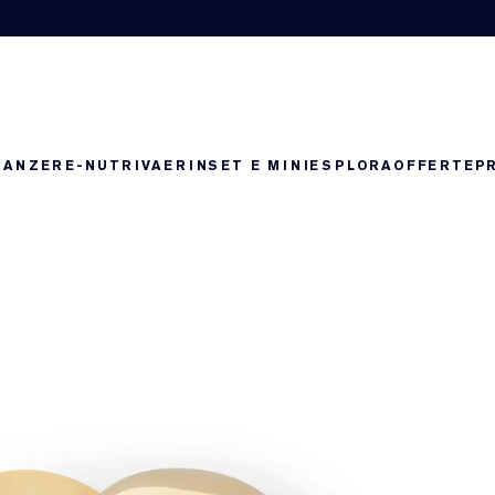
RANZE
RE-NUTRIV
AERIN
SET E MINI
ESPLORA
OFFERTE
P