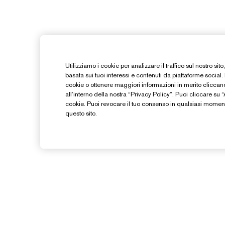
Utilizziamo i cookie per analizzare il traffico sul nostro sit
basata sui tuoi interessi e contenuti da piattaforme social.
cookie o ottenere maggiori informazioni in merito clicca
all’interno della nostra “Privacy Policy”. Puoi cliccare su “Ac
cookie. Puoi revocare il tuo consenso in qualsiasi moment
questo sito.
Hai Bisogno Di Aiuto?
Traccia il mio ordine
I
Contattaci subito