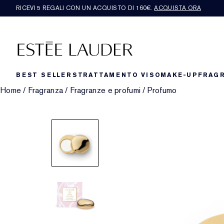
RICEVI 5 REGALI CON UN ACQUISTO DI 160€.
ACQUISTA ORA
BEST SELLERS
TRATTAMENTO VISO
MAKE-UP
FRAG
Home
/
Fragranza
/
Fragranze e profumi
/
Profumo