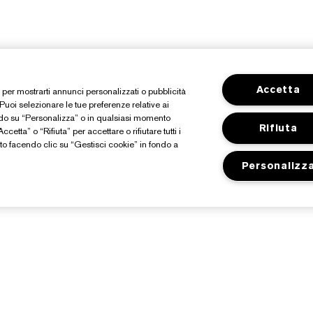
Accetta
o, per mostrarti annunci personalizzati o pubblicità
 Puoi selezionare le tue preferenze relative ai
ndo su “Personalizza” o in qualsiasi momento
Rifiuta
cetta” o “Rifiuta” per accettare o rifiutare tutti i
o facendo clic su “Gestisci cookie” in fondo a
Personalizz
Informazioni Su Estée
Shop
Lauder
Promozioni
mpegni
Premi e-list Estée