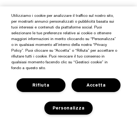
Utilizziamo i cookie per analizzare il traffico sul nostro sito,
per mostrarti annunci personalizzati o pubblicità basata sui
tuoi interessi e contenuti da piattaforme social. Puoi
selezionare le tue preferenze relative ai cookie o ottenere
maggiori informazioni in merito cliccando su “Personalizza”
o in qualsiasi momento all’interno della nostra “Privacy
Policy”. Puoi cliccare su “Accetta” o “Rifiuta” per accettare o
rifiutare tutti i cookie. Puoi revocare il tuo consenso in
qualsiasi momento facendo clic su “Gestisci cookie” in
fondo a questo sito.
Rifiuta
Accetta
Personalizza
Hai Bisogno Di Aiuto?
Traccia il mio ordine
Informazioni Su Estée Lauder
Contattaci subito