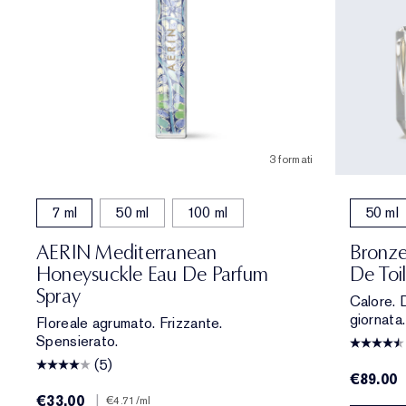
3 formati
7 ml
50 ml
100 ml
50 ml
AERIN Mediterranean
Bronze
Honeysuckle Eau De Parfum
De Toi
Spray
Calore. 
giornata.
Floreale agrumato. Frizzante.
Spensierato.
(5)
€89.00
€33.00
|
€4.71
/ml