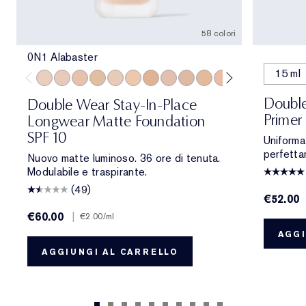
58 colori
0N1 Alabaster
15 ml
0N1 Alabaster
1C0 Shell
1N0 Porcelain
1W0 Warm Porcelain
1C1 Cool Bone
1N1 Ivory Nude
1W1 Bone
1C2 Petal
1N2 Ecru
1W2 Sand
2C0 Cool Vanilla
2C1 Pure Beig
2N1 Desert
2W1 Da
2W1.
Double
Double Wear Stay-In-Place
Primer
Longwear Matte Foundation
SPF 10
Uniforma
perfetta
Nuovo matte luminoso. 36 ore di tenuta.
Modulabile e traspirante.
(49)
€52.00
€60.00
|
€2.00
/ml
AGGI
AGGIUNGI AL CARRELLO