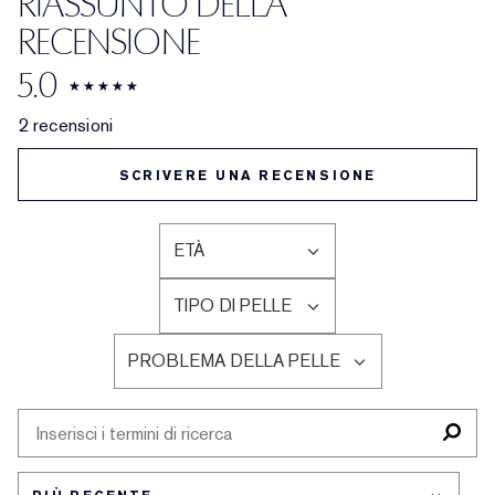
RIASSUNTO DELLA
RECENSIONE
5.0
2 recensioni
SCRIVERE UNA RECENSIONE
ETÀ
FILTRA
LE
TIPO DI PELLE
RECENSIONI
FILTRA
PER
LE
ETÀ
PROBLEMA DELLA PELLE
RECENSIONI
FILTRA
PER
LE
TIPO
RECENSIONI
DI
PER
PELLE
PROBLEMA
DELLA