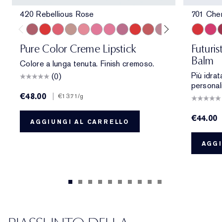
420 Rebellious Rose
701 Che
420 Rebellious Rose
330 Impassioned
320 Defiant Coral
826 Modern Muse
260 Eccentric
686 Confident
220 Powerful
410 Dynamic
816 Carnal
882 Guilty Pleasure
561 Intense Nude
822 Make You B
608 Uncontr
701 Cher
440 Irres
706 R
541 
7
Pure Color Creme Lipstick
Futuri
Balm
Colore a lunga tenuta. Finish cremoso.
Più idra
(0)
personal
€48.00
|
€13.71
/g
€44.00
AGGIUNGI AL CARRELLO
AGGI