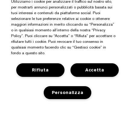
Utilizziamo i cookie per analizzare il traffico sul nostro sito,
per mostrarti annunci personalizzati o pubblicità basata sui
tuoi interessi e contenuti da piattaforme social. Puoi
selezionare le tue preferenze relative ai cookie o ottenere
maggiori informazioni in merito cliccando su “Personalizza”
o in qualsiasi momento all’interno della nostra “Privacy
Policy”. Puoi cliccare su “Accetta” o “Rifiuta” per accettare o
rifiutare tutti i cookie. Puoi revocare il tuo consenso in
qualsiasi momento facendo clic su “Gestisci cookie” in
fondo a questo sito.
Rifiuta
Accetta
Hai Bisogno Di Aiuto?
Traccia il mio ordine
Personalizza
Informazioni Su Estée Lauder
Contattaci subito
Impegni
Contatta il Produttore
Shop
Informazioni aziendali
AGGIUNGI AL CARRELLO
Dettagli sulla spedizione
Promozioni
Glossario degli ingredienti