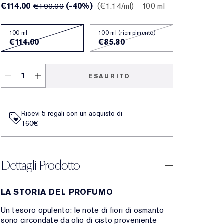
€114.00
(-40%)
€1.14
/ml
100 ml
€190.00
100 ml
100 ml (riempimento)
€114.00
€85.80
ESAURITO
Ricevi 5 regali con un acquisto di
160€
Dettagli Prodotto
LA STORIA DEL PROFUMO
Un tesoro opulento: le note di fiori di osmanto
sono circondate da olio di cisto proveniente