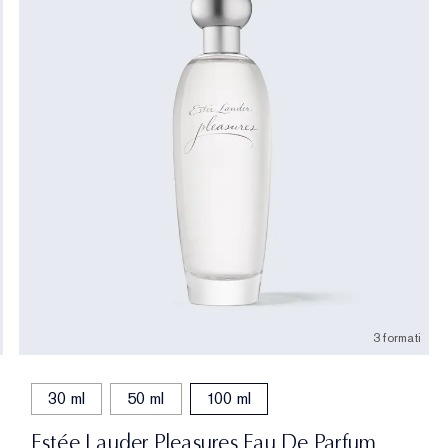
3 formati
30 ml
50 ml
100 ml
Estée Lauder Pleasures Eau De Parfum