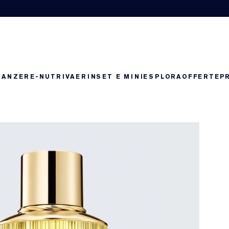
RANZE
RE-NUTRIV
AERIN
SET E MINI
ESPLORA
OFFERTE
P