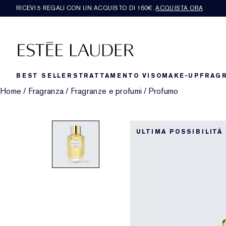
RICEVI 5 REGALI CON UN ACQUISTO DI 160€.
ACQUISTA ORA
BEST SELLERS
TRATTAMENTO VISO
MAKE-UP
FRAG
Home
/
Fragranza
/
Fragranze e profumi
/
Profumo
ULTIMA POSSIBILITÀ