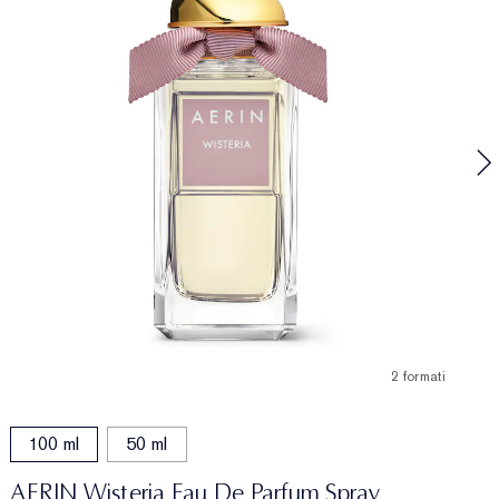
W
2 formati
100 ml
50 ml
AERIN Wisteria Eau De Parfum Spray