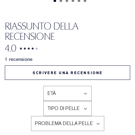
RIASSUNTO DELLA
RECENSIONE
4.0
1 recensione
SCRIVERE UNA RECENSIONE
ETÀ
FILTRA
LE
TIPO DI PELLE
RECENSIONI
FILTRA
PER
LE
ETÀ
PROBLEMA DELLA PELLE
RECENSIONI
FILTRA
PER
LE