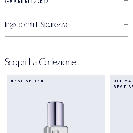
Modalità D'uso
Ingredienti E Sicurezza
Scopri La Collezione
BEST SELLER
ULTIMA
BEST S