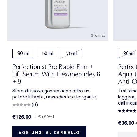
3 formati
30 ml
50 ml
75 ml
30 ml
Perfectionist Pro Rapid Firm +
Perfec
Lift Serum With Hexapeptides 8
Aqua U
+ 9
Anti-O
Siero di nuova generazione offre un
Trattame
potere liftante, rassodante e levigante.
leggera.
dall'inqu
(0)
€126.00
|
€4.20
/ml
€36.00
AGGIUNGI AL CARRELLO