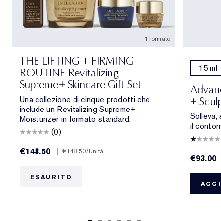
1 formato
THE LIFTING + FIRMING
15 ml
ROUTINE Revitalizing
Supreme+ Skincare Gift Set
Advanc
Una collezione di cinque prodotti che
+ Scul
include un Revitalizing Supreme+
Solleva, 
Moisturizer in formato standard.
il contor
(0)
€148.50
|
€148.50
/Unità
€93.00
ESAURITO
AGGI