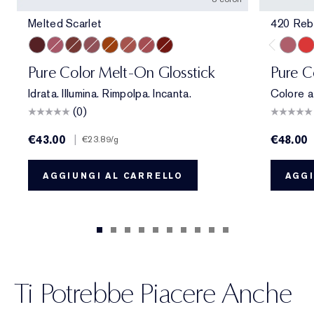
Melted Scarlet
420 Reb
Melted Scarlet
Melted Melon
Melted Maple
Melted Mauve
Melted Tangerine
Melted Blush
Melted Rose
Melted Garnet
420 Re
330
Pure Color Melt-On Glosstick
Pure C
Idrata. Illumina. Rimpolpa. Incanta.
Colore a
(0)
€43.00
|
€48.00
€23.89
/g
AGGIUNGI AL CARRELLO
AGGI
Ti Potrebbe Piacere Anche