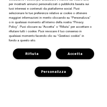
per mostrarti annunci personalizzati o pubblicità basata sui
tuoi interessi e contenuti da piattaforme social. Puoi
selezionare le tue preferenze relative ai cookie o ottenere
maggiori informazioni in merito cliccando su “Personalizza”
o in qualsiasi momento all’interno della nostra “Privacy
Policy”. Puoi cliccare su “Accetta” o “Rifiuta” per accettare o
rifiutare tutti i cookie. Puoi revocare il tuo consenso in
qualsiasi momento facendo clic su “Gestisci cookie” in
fondo a questo sito.
Hai Bisogno Di Aiuto?
Rifiuta
Accetta
Traccia il mio ordine
Informazioni Su Estée Lauder
Personalizza
Contattaci subito
Impegni
Contatta il Produttore
Shop
Informazioni aziendali
Dettagli sulla spedizione
Promozioni
ESAURITO
Glossario degli ingredienti
Resi e sostituzioni
Privacy E Termini
Premi e-list Estée
Carriere