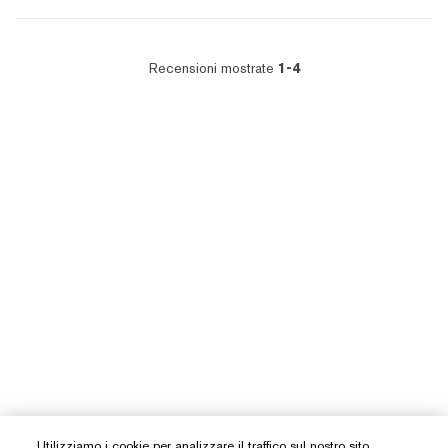
Recensioni mostrate
1-4
Utilizziamo i cookie per analizzare il traffico sul nostro sito,