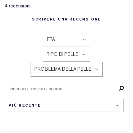
4 recensioni
SCRIVERE UNA RECENSIONE
ETÀ
FILTRA
LE
TIPO DI PELLE
RECENSIONI
FILTRA
PER
LE
ETÀ
PROBLEMA DELLA PELLE
RECENSIONI
FILTRA
PER
LE
TIPO
RECENSIONI
DI
PER
PELLE
PROBLEMA
DELLA
PELLE