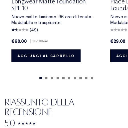
Longwear Matte Foundation
Place 
SPF 10
Founda
Nuovo matte luminoso. 36 ore di tenuta.
Nuovo ma
Modulabile e traspirante.
Modulabi
(49)
€60.00
|
€29.00
€2.00
/ml
AGGIUNGI AL CARRELLO
AGGI
RIASSUNTO DELLA
RECENSIONE
5.0