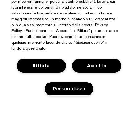
per mostrarti annunci personalizzati o pubblicità basata sui
tuoi interessi e contenuti da piattaforme social. Puoi
selezionare le tue preferenze relative ai cookie o ottenere
maggiori informazioni in merito cliccando su “Personalizza”
o in qualsiasi momento all’interno della nostra “Privacy
Policy”. Puoi cliccare su “Accetta” o “Rifiuta” per accettare o
rifiutare tutti i cookie. Puoi revocare il tuo consenso in
qualsiasi momento facendo clic su “Gestisci cookie” in
fondo a questo sito.
Rifiuta
Accetta
Personalizza
Hai Bisogno Di Aiuto?
Traccia il mio ordine
Informazioni Su Estée Lauder
Contattaci subito
AGGIUNGI AL CARRELLO
Impegni
Contatta il Produttore
Shop
Informazioni aziendali
Dettagli sulla spedizione