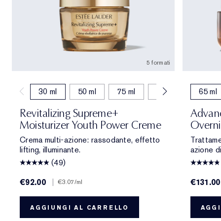
5 formati
30 ml
50 ml
75 ml
15 ml
50 ml (
65 ml
Revitalizing Supreme+
Advanc
Moisturizer Youth Power Creme
Overni
Crema multi-azione: rassodante, effetto
Trattame
lifting, illuminante.
azione d
(49)
€92.00
|
€131.00
€3.07
/ml
AGGIUNGI AL CARRELLO
AGGI