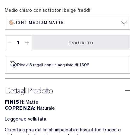
Deep Matte
Medium Soft Glow
Translucent Soft Glow
Translucent Matte
Extra Light Matte
Deep Soft Glow
Medium Matte
Light Medium Matte
Light Matte
Medio chiaro con sottotoni beige freddi
LIGHT MEDIUM MATTE
ESAURITO
Ricevi 5 regali con un acquisto di 160€
Dettagli Prodotto
FINISH:
Matte
COPRENZA:
Naturale
Leggera e vellutata.
Questa cipria dal finish impalpabile fissa il tuo trucco e