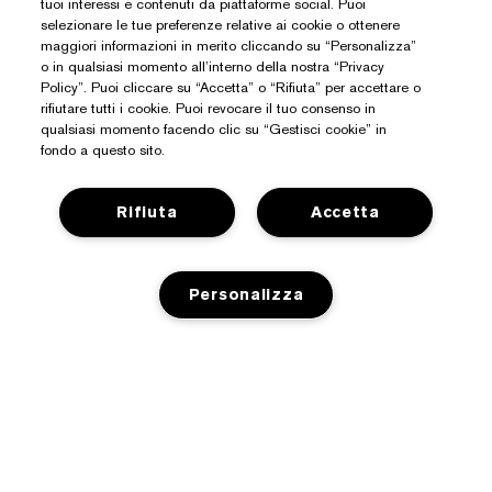
tuoi interessi e contenuti da piattaforme social. Puoi
selezionare le tue preferenze relative ai cookie o ottenere
maggiori informazioni in merito cliccando su “Personalizza”
o in qualsiasi momento all’interno della nostra “Privacy
Policy”. Puoi cliccare su “Accetta” o “Rifiuta” per accettare o
rifiutare tutti i cookie. Puoi revocare il tuo consenso in
qualsiasi momento facendo clic su “Gestisci cookie” in
fondo a questo sito.
Rifiuta
Accetta
Hai Bisogno Di Aiuto?
Personalizza
Traccia il mio ordine
Informazioni Su Estée Lauder
Contattaci subito
Impegni
ESAURITO
Contatta il Produttore
Shop
Informazioni aziendali
Dettagli sulla spedizione
Promozioni
Glossario degli ingredienti
Resi e sostituzioni