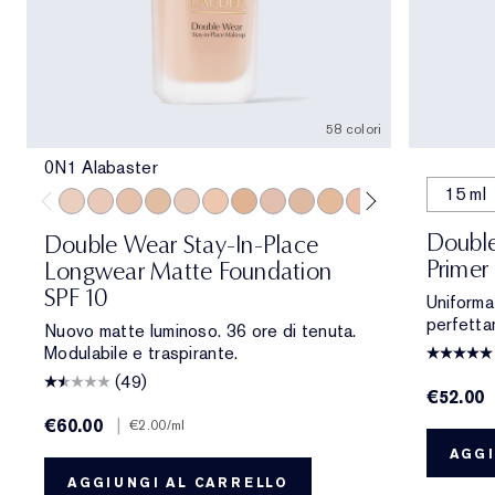
58 colori
0N1 Alabaster
15 ml
0N1 Alabaster
1C0 Shell
1N0 Porcelain
1W0 Warm Porcelain
1C1 Cool Bone
1N1 Ivory Nude
1W1 Bone
1C2 Petal
1N2 Ecru
1W2 Sand
2C0 Cool Vanilla
2C1 Pure Beig
2N1 Desert
2W1 Da
2W1.
Double
Double Wear Stay-In-Place
Primer
Longwear Matte Foundation
SPF 10
Uniforma
perfetta
Nuovo matte luminoso. 36 ore di tenuta.
Modulabile e traspirante.
(49)
€52.00
€60.00
|
€2.00
/ml
AGGI
AGGIUNGI AL CARRELLO