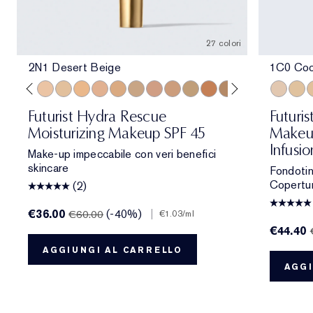
27 colori
2N1 Desert Beige
1C0 Cool
Beige
one
 Porcelain
1N2 Ecru
2C3 Fresco
2N1 Desert Beige
1W2 Sand
2W1 Dawn
3N1 Ivory Beige
3W1 Tawny
3W2 Cashew
3N2 Wheat
4N1 Shell Beige
4N2 Spiced Sand
5W1 Bronze
5W2 Rich Caramel
5N2 Amber Hon
7N2 Rich A
1C0 Cool
4W1 Ho
1W1
1C1
1
Futurist Hydra Rescue
Futuri
Moisturizing Makeup SPF 45
Makeup
Infusi
Make-up impeccabile con veri benefici
skincare
Fondotin
Copertur
(2)
€36.00
(-40%)
|
€60.00
€1.03
/ml
€44.40
AGGIUNGI AL CARRELLO
AGGI