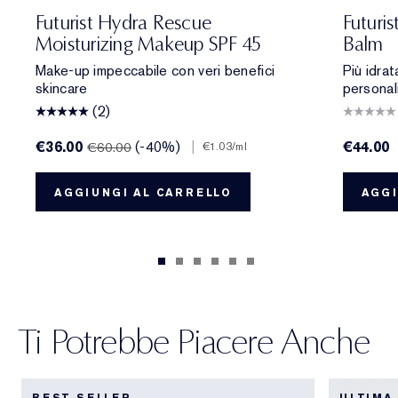
Beige
one
 Porcelain
1N2 Ecru
2C3 Fresco
2N1 Desert Beige
1W2 Sand
2W1 Dawn
3N1 Ivory Beige
3W1 Tawny
3W2 Cashew
3N2 Wheat
4N1 Shell Beige
4N2 Spiced Sand
5W1 Bronze
5W2 Rich Caramel
5N2 Amber Hon
7N2 Rich A
701 Cher
4W1 Ho
706 R
1C1
7
Futurist Hydra Rescue
Futuri
Moisturizing Makeup SPF 45
Balm
Make-up impeccabile con veri benefici
Più idra
skincare
personal
(2)
€36.00
(-40%)
|
€44.00
€60.00
€1.03
/ml
AGGIUNGI AL CARRELLO
AGGI
Ti Potrebbe Piacere Anche
BEST SELLER
ULTIMA