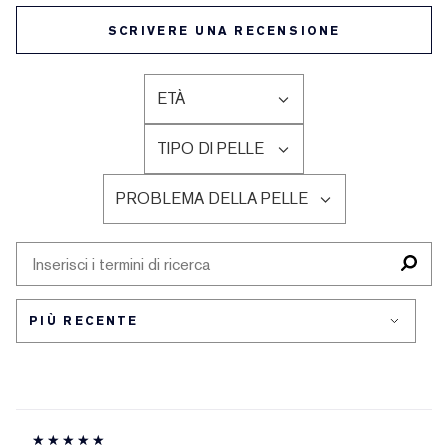
SCRIVERE UNA RECENSIONE
ETÀ
FILTRA
LE
TIPO DI PELLE
RECENSIONI
FILTRA
PER
LE
ETÀ
PROBLEMA DELLA PELLE
RECENSIONI
FILTRA
PER
LE
TIPO
RECENSIONI
DI
PER
PELLE
PROBLEMA
DELLA
PELLE