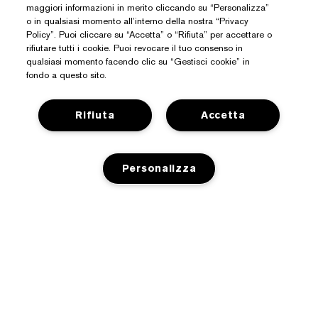
maggiori informazioni in merito cliccando su “Personalizza”
o in qualsiasi momento all’interno della nostra “Privacy
Policy”. Puoi cliccare su “Accetta” o “Rifiuta” per accettare o
rifiutare tutti i cookie. Puoi revocare il tuo consenso in
qualsiasi momento facendo clic su “Gestisci cookie” in
fondo a questo sito.
Rifiuta
Accetta
Hai Bisogno Di Aiuto?
Traccia il mio ordine
Informazioni Su Estée Lauder
Personalizza
Contattaci subito
Impegni
Contatta il Produttore
Shop
Informazioni aziendali
Dettagli sulla spedizione
AGGIUNGI AL CARRELLO
Promozioni
Glossario degli ingredienti
Resi e sostituzioni
Privacy E Termini
Premi e-list Estée
Carriere
Domande e risposte
Informativa sulla privacy
Trova il negozio
+390294752095
Termini e condizioni