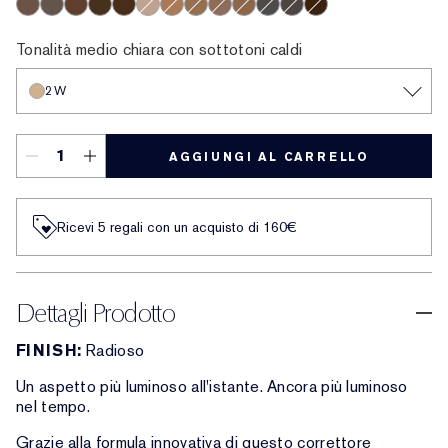
0.5N
1N
1W
1C
2N
2W
2C
3W
3C
2.5C
3.5C
3N
4W
4C
5.5N
6W
5W
6C
7W
6N
7C
7N
0.5C
4N
5N
6.5N
5C
9N
8C
8N
Tonalità medio chiara con sottotoni caldi
2W
AGGIUNGI AL CARRELLO
Ricevi 5 regali con un acquisto di 160€
Dettagli Prodotto
FINISH:
Radioso
Un aspetto più luminoso all'istante. Ancora più luminoso
nel tempo.
Grazie alla formula innovativa di questo correttore