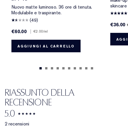
Make-up 
skincare
Nuovo matte luminoso. 36 ore di tenuta.
Modulabile e traspirante.
(49)
€36.00
€60.00
|
€2.00
/ml
AGGI
AGGIUNGI AL CARRELLO
RIASSUNTO DELLA
RECENSIONE
5.0
2 recensioni