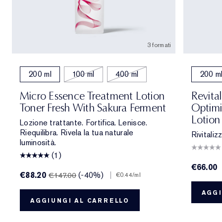
3 formati
200 ml
100 ml
400 ml
200 m
Micro Essence Treatment Lotion
Revita
Toner Fresh With Sakura Ferment
Optimi
Lotion
Lozione trattante. Fortifica. Lenisce.
Riequilibra. Rivela la tua naturale
Rivitalizz
luminosità.
(1)
€66.00
€88.20
(-40%)
|
€147.00
€0.44
/ml
AGGI
AGGIUNGI AL CARRELLO