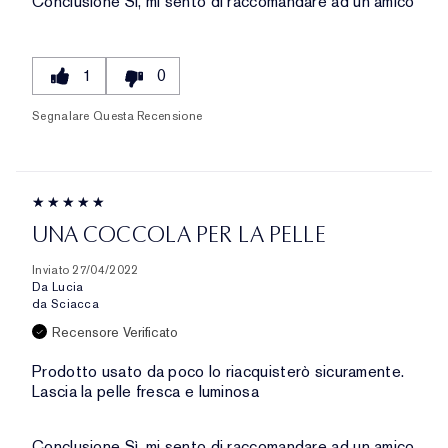
Conclusione
Sì, mi sento di raccomandare ad un amico
1
0
Segnalare Questa Recensione
UNA COCCOLA PER LA PELLE
Inviato
27/04/2022
Da
Lucia
da
Sciacca
Recensore Verificato
Prodotto usato da poco lo riacquisterò sicuramente.
Lascia la pelle fresca e luminosa
Conclusione
Sì, mi sento di raccomandare ad un amico