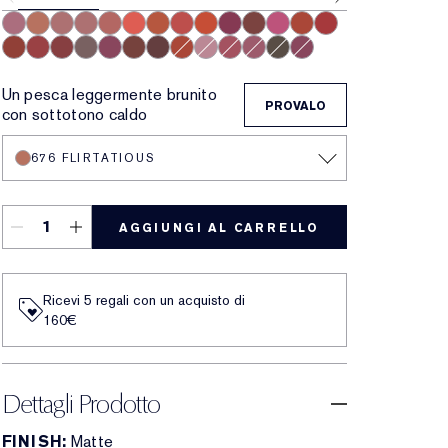
682 Love Bite
676 Flirtatious
828 In Control
420 Rebellious Rose
669 Stolen Heart
667 Deny All
836 Captivated
559 Demand
460 Thrill Me
888 Power Kiss
699 Fragile Ego
616 Enigma
571 Independent
606 Red Ego
569 Fearless
612 Lead You On
690 Don’t Stop
567 Knowing
689 Dark Desire
806 No Concessions
812 Change The World
333 Persuasive
480 Suit Up
688 Idol
809 Secret Scandal
860 Sultry
682 After Hours
Un pesca leggermente brunito
PROVALO
con sottotono caldo
676 FLIRTATIOUS
AGGIUNGI AL CARRELLO
Ricevi 5 regali con un acquisto di
160€
Dettagli Prodotto
FINISH:
Matte