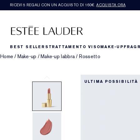
RICEVI 5 REGALI CON UN ACQUISTO DI 160€.
ACQUISTA ORA
BEST SELLERS
TRATTAMENTO VISO
MAKE-UP
FRAG
Home
/
Make-up
/
Make-up labbra
/
Rossetto
ULTIMA POSSIBILITÀ