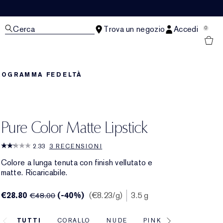
Cerca
Trova un negozio
Accedi
0
ROGRAMMA FEDELTÀ
Pure Color Matte Lipstick
2.33
3 RECENSIONI
Colore a lunga tenuta con finish vellutato e
matte. Ricaricabile.
€28.80
(-40%)
€8.23
/g
3.5 g
€48.00
TUTTI
CORALLO
NUDE
PINK
MAUVE
R