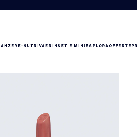
RANZE
RE-NUTRIV
AERIN
SET E MINI
ESPLORA
OFFERTE
P