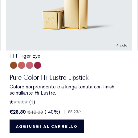
4 colori
111 Tiger Eye
 Blush
rollable
esistible
1 LA Noir
697 Renegade
111 Tiger Eye
450 Insolent Plum
546 Angel Lips
685 Midnight Kiss
420 Rebellious Rose
360 Fierce
563 Hot Kiss
131 Bois De Rose
333 Persuasive
Pure Color Hi-Lustre Lipstick
Colore sorprendente e a lunga tenuta con finish
scintillante Hi-Lustre.
(1)
€28.80
(-40%)
|
€48.00
€8.23
/g
AGGIUNGI AL CARRELLO