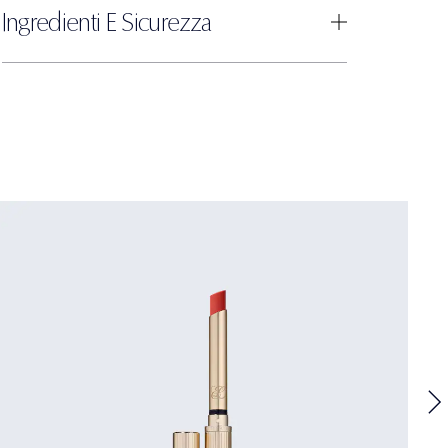
Ingredienti E Sicurezza
5
U
5
P
T
l