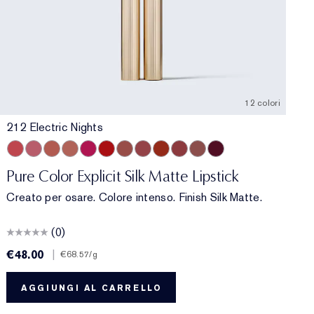
12 colori
212 Electric Nights
212 Electric Nights
112 HIGH FREQUENCY
201 Ulterior Motive
101 Static
302 Last Impression
303 Heartbeet
106 Double or Nothing
110 Wrong Place, Right Time
120 Temperature Rising
115 Off the Record
301 Smokescreen
211 Night Moves
Pure Color Explicit Silk Matte Lipstick
Creato per osare. Colore intenso. Finish Silk Matte.
(0)
€48.00
|
€
€68.57
/g
AGGIUNGI AL CARRELLO