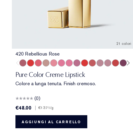
21 colori
420 Rebellious Rose
420 Rebellious Rose
330 Impassioned
320 Defiant Coral
826 Modern Muse
260 Eccentric
686 Confident
220 Powerful
410 Dynamic
816 Carnal
882 Guilty Pleasure
561 Intense Nude
822 Make You
608 Uncont
440 Irr
54
Pure Color Creme Lipstick
Colore a lunga tenuta. Finish cremoso.
(0)
€48.00
|
€13.71
/g
AGGIUNGI AL CARRELLO