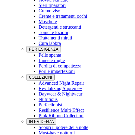
Sieri riparatori
Creme viso
Creme e trattamenti occhi
Maschere
Detergenti e struccanti
Tonici e lozioni
Trattamenti mirati
Cura labbra
PER ESIGENZA
Pelle spenta
Linee e rughe
Perdita di compattezza
Pori e imperfezioni
COLLEZIONI
Advanced Night Repair
Revitalizing Supreme+
Daywear & Nightwear
Nutritious
Perfectionist
Reslilience Multi-Effect
Pink Ribbon Collection
IN EVIDENZA
Scopri il potere della notte
Must-have notturni