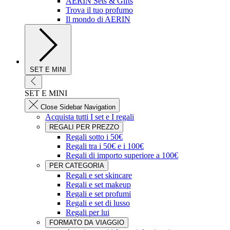
AERIN Sets & Gifts
Trova il tuo profumo
Il mondo di AERIN
SET E MINI
SET E MINI
Close Sidebar Navigation
Acquista tutti I set e I regali
REGALI PER PREZZO​
Regali sotto i 50€
Regali tra i 50€ e i 100€
Regali di importo superiore a 100€
PER CATEGORIA
Regali e set skincare
Regali e set makeup
Regali e set profumi
Regali e set di lusso
Regali per lui
FORMATO DA VIAGGIO