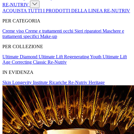
RE-NUTRIV
ACQUISTA TUTTI I PRODOTTI DELLA LINEA RE-NUTRIV
PER CATEGORIA
Creme viso
Creme e trattamenti occhi
Sieri riparatori
Maschere e
trattamenti specifici
Make-up
PER COLLEZIONE
Ultimate Diamond
Ultimate Lift Regenerating Youth
Ultimate Lift
Age Correcting
Classic Re-Nutriv
IN EVIDENZA
Skin Longevity Institute
Ricariche Re-Nutriv
Heritage