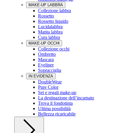
MAKE-UP LABBRA
Collezione labbra
Rossetto
Rossetto liquido
Lucidalabbra
Matita labbra
Cura labbra
MAKE-UP OCCHI
Collezione occhi
Ombretto
Mascara
Eyeliner
Sopracciglia
IN EVIDENZA
DoubleWear
Pure Color
Set e regali make-up
La destinazione dell’incarnato
Trova il fondotinta
Ultima possibilità
Bellezza ricaricabile