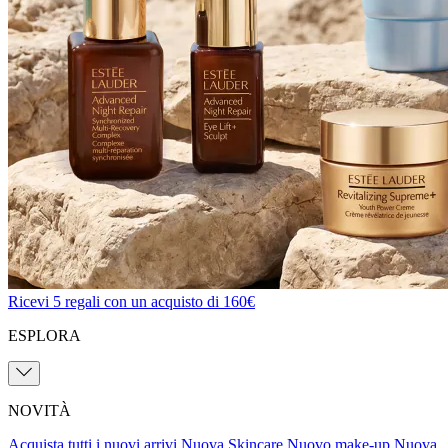
Ricevi 5 regali con un acquisto di 160€
ESPLORA
NOVITÀ
Acquista tutti i nuovi arrivi
Nuova Skincare
Nuovo make-up
Nuova