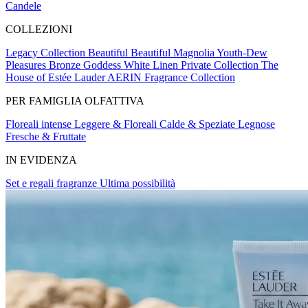
Candele
COLLEZIONI
Legacy Collection
Beautiful
Beautiful Magnolia
Youth-Dew
Pleasures
Bronze Goddess
White Linen
Private Collection
The
House of Estée Lauder
AERIN Fragrance Collection
PER FAMIGLIA OLFATTIVA
Floreali intense
Leggere & Floreali
Calde & Speziate
Legnose
Fresche & Fruttate
IN EVIDENZA
Set e regali fragranze
Ultima possibilità