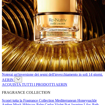
Noterai un'inversione dei segni dell'invecchiamento in soli 14 giorni.
AERIN
ACQUISTA TUTTI I PRODOTTI AERIN
FRAGRANCE COLLECTION
Scopri tutta la Fragrance Collection
Mediterranean Honeysuckle
Amber Musk
Hibiscus Palm
Cedar Violet
Ikat Jasmine
Lilac Path