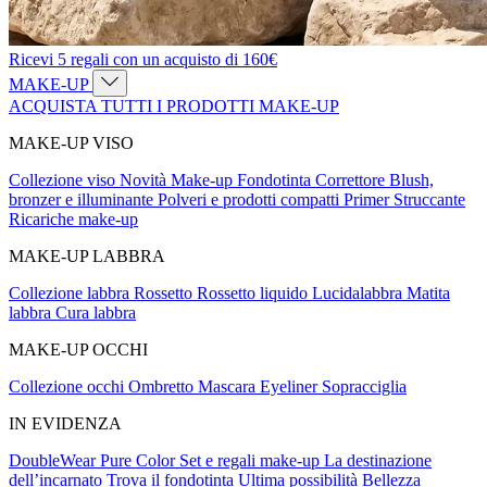
Ricevi 5 regali con un acquisto di 160€
MAKE-UP
ACQUISTA TUTTI I PRODOTTI MAKE-UP
MAKE-UP VISO
Collezione viso
Novità Make-up
Fondotinta
Correttore
Blush,
bronzer e illuminante
Polveri e prodotti compatti
Primer
Struccante
Ricariche make-up
MAKE-UP LABBRA
Collezione labbra
Rossetto
Rossetto liquido
Lucidalabbra
Matita
labbra
Cura labbra
MAKE-UP OCCHI
Collezione occhi
Ombretto
Mascara
Eyeliner
Sopracciglia
IN EVIDENZA
DoubleWear
Pure Color
Set e regali make-up
La destinazione
dell’incarnato
Trova il fondotinta
Ultima possibilità
Bellezza