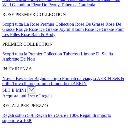
Wild Geranium
Fleur De Peony
Tuberose Gardenia
ROSE PREMIER COLLECTION
Scopri tutta La Rose Premier Collection
Rose De Grasse
Rose De
Grasse Rouge
Rose De Grasse Joyful Bloom
Rose De Grasse Pour
Les Filles
Rose Bath & Body
PREMIER COLLECTION
Scopri tutta la Premier Collection
Tuberosa
Limone Di Sicilia
Ambrette De Noir
IN EVIDENZA
Novità
Bestseller
Bagno e corpo
Formati da viaggio
AERIN Sets &
Gifts
Trova il tuo profumo
Il mondo di AERIN
SET E MINI
Acquista tutti I set e I regali
REGALI PER PREZZO​
Regali sotto i 50€
Regali tra i 50€ e i 100€
Regali di importo
superiore a 100€