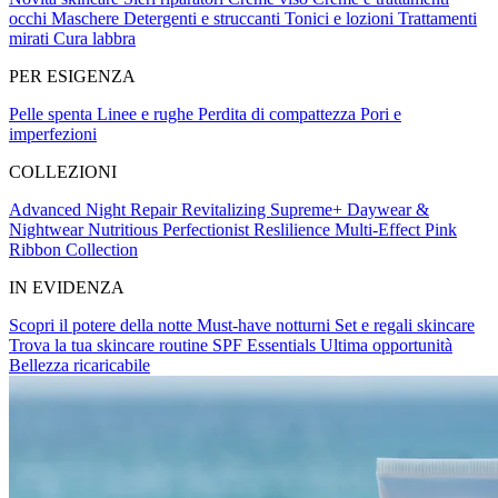
occhi
Maschere
Detergenti e struccanti
Tonici e lozioni
Trattamenti
mirati
Cura labbra
PER ESIGENZA
Pelle spenta
Linee e rughe
Perdita di compattezza
Pori e
imperfezioni
COLLEZIONI
Advanced Night Repair
Revitalizing Supreme+
Daywear &
Nightwear
Nutritious
Perfectionist
Reslilience Multi-Effect
Pink
Ribbon Collection
IN EVIDENZA
Scopri il potere della notte
Must-have notturni
Set e regali skincare
Trova la tua skincare routine
SPF Essentials
Ultima opportunità
Bellezza ricaricabile