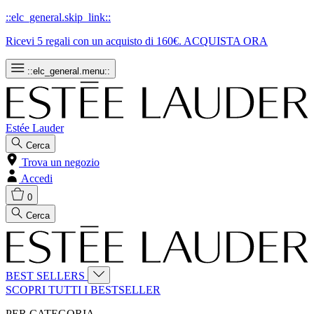
::elc_general.skip_link::
Ricevi 5 regali con un acquisto di 160€.
ACQUISTA ORA
::elc_general.menu::
Estée Lauder
Cerca
Trova un negozio
Accedi
0
Cerca
BEST SELLERS
SCOPRI TUTTI I BESTSELLER
PER CATEGORIA