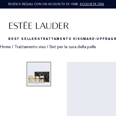
RICEVI 5 REGALI CON UN ACQUISTO DI 160€.
ACQUISTA ORA
BEST SELLERS
TRATTAMENTO VISO
MAKE-UP
FRAG
Home
/
Trattamento viso
/
Set per la cura della pelle