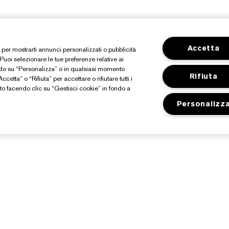
Accetta
o, per mostrarti annunci personalizzati o pubblicità
 Puoi selezionare le tue preferenze relative ai
ndo su “Personalizza” o in qualsiasi momento
Rifiuta
cetta” o “Rifiuta” per accettare o rifiutare tutti i
o facendo clic su “Gestisci cookie” in fondo a
Personalizz
Informazioni Su Estée
Shop
Lauder
Promozioni
mpegni
Premi e-list Estée
nformazioni aziendali
Trova il negozio