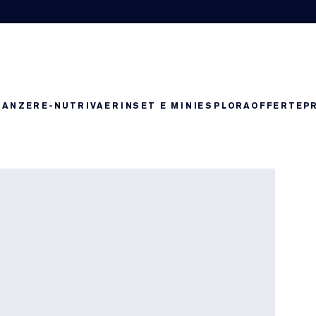
RANZE
RE-NUTRIV
AERIN
SET E MINI
ESPLORA
OFFERTE
P