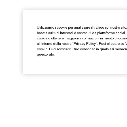
Utilizziamo i cookie per analizzare il traffico sul nostro sit
basata sui tuoi interessi e contenuti da piattaforme social.
cookie o ottenere maggiori informazioni in merito clicca
all’interno della nostra “Privacy Policy”. Puoi cliccare su “Ac
cookie. Puoi revocare il tuo consenso in qualsiasi moment
questo sito.
Hai Bisogno Di Aiuto?
Traccia il mio ordine
I
Contattaci subito
I
Contatta il Produttore