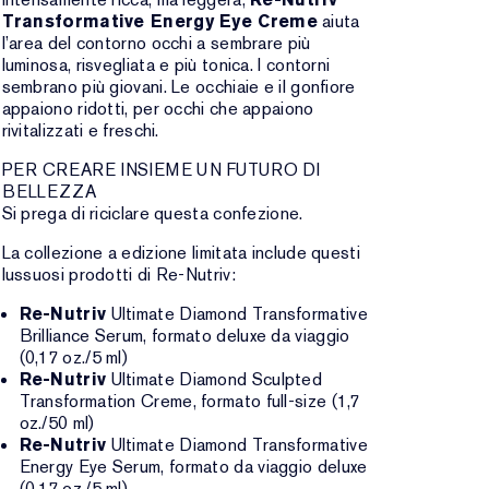
Transformative Energy Eye Creme
aiuta
l’area del contorno occhi a sembrare più
luminosa, risvegliata e più tonica. I contorni
sembrano più giovani. Le occhiaie e il gonfiore
appaiono ridotti, per occhi che appaiono
rivitalizzati e freschi.
PER CREARE INSIEME UN FUTURO DI
BELLEZZA
Si prega di riciclare questa confezione.
La collezione a edizione limitata include questi
lussuosi prodotti di Re-Nutriv:
Re-Nutriv
Ultimate Diamond Transformative
Brilliance Serum, formato deluxe da viaggio
(0,17 oz./5 ml)
Re-Nutriv
Ultimate Diamond Sculpted
Transformation Creme, formato full-size (1,7
oz./50 ml)
Re-Nutriv
Ultimate Diamond Transformative
Energy Eye Serum, formato da viaggio deluxe
(0,17 oz./5 ml)