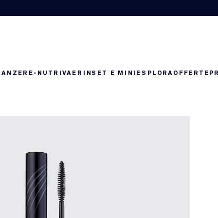
RANZE
RE-NUTRIV
AERIN
SET E MINI
ESPLORA
OFFERTE
P