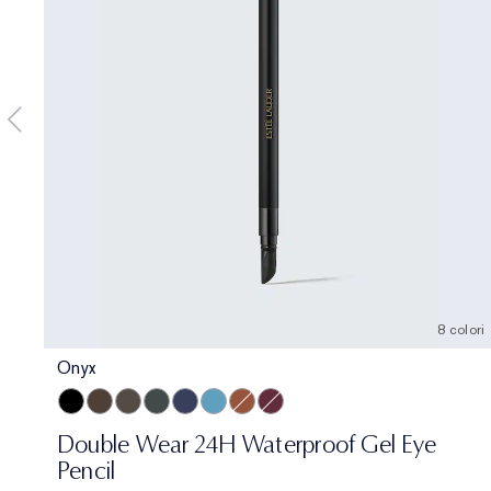
8 colori
Onyx
Onyx
Cocoa
Espresso
Smoke
Sapphire
Turquoise
Bronze
Aubergine
Double Wear 24H Waterproof Gel Eye
Pencil