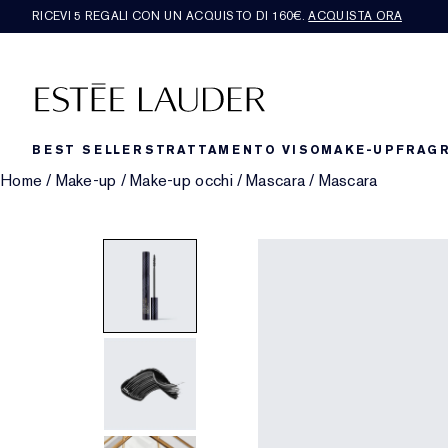
RICEVI 5 REGALI CON UN ACQUISTO DI 160€.
ACQUISTA ORA
BEST SELLERS
TRATTAMENTO VISO
MAKE-UP
FRAG
Home
/
Make-up
/
Make-up occhi
/
Mascara
/
Mascara