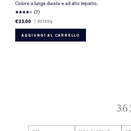
Colore a lunga durata e ad alto impatto.
(7)
€33.00
|
€27.50
/g
AGGIUNGI AL CARRELLO
3.6