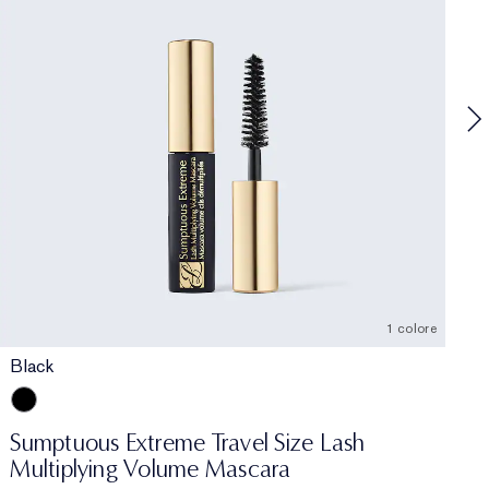
M
F
s
1 colore
Black
Black
Sumptuous Extreme Travel Size Lash
Multiplying Volume Mascara