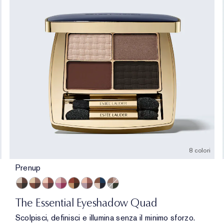
8 colori
Prenup
Prenup
Gallery Hop
Après Spree
Happiest Hour
Getaway
Power Brunch
Poolside
Money Moves
The Essential Eyeshadow Quad
Scolpisci, definisci e illumina senza il minimo sforzo.