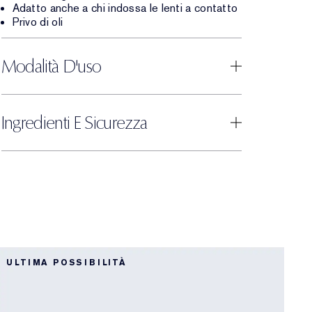
Adatto anche a chi indossa le lenti a contatto
Privo di oli
Modalità D'uso
Ingredienti E Sicurezza
B
ULTIMA POSSIBILITÀ
B
B
D