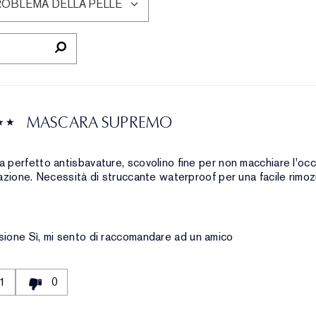
ROBLEMA DELLA PELLE
LTRA
CENSIONI
R
ROBLEMA
LLA
LLE
MASCARA SUPREMO
 perfetto antisbavature, scovolino fine per non macchiare l'oc
cazione. Necessità di struccante waterproof per una facile rimo
sione
Sì, mi sento di raccomandare ad un amico
1
0