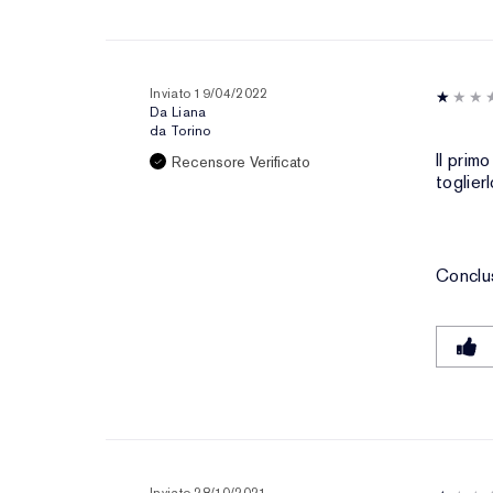
Inviato
19/04/2022
Da
Liana
da
Torino
Il prim
Recensore Verificato
toglier
Conclu
Inviato
28/10/2021