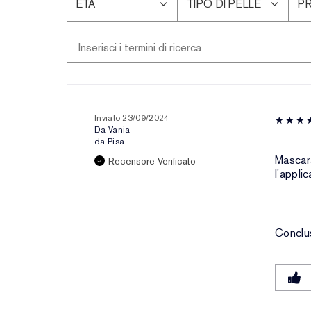
ETÀ
TIPO DI PELLE
P
FILTRA
FILTRA
FI
LE
LE
LE
RECENSIONI
RECENSIONI
RE
PER
PER
PE
ETÀ
TIPO
P
DI
DE
PELLE
PE
Inviato
23/09/2024
Da
Vania
da
Pisa
Mascara
Recensore Verificato
l'appli
Conclu