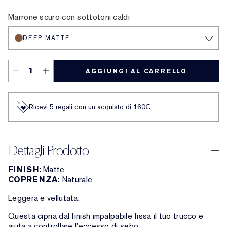
Deep Matte
Medium Soft Glow
Translucent Soft Glow
Translucent Matte
Extra Light Matte
Deep Soft Glow
Medium Matte
Light Medium Matte
Light Matte
Marrone scuro con sottotoni caldi
DEEP MATTE
AGGIUNGI AL CARRELLO
Ricevi 5 regali con un acquisto di 160€
Dettagli Prodotto
FINISH:
Matte
COPRENZA:
Naturale
Leggera e vellutata.
Questa cipria dal finish impalpabile fissa il tuo trucco e
aiuta a controllare l'eccesso di sebo.