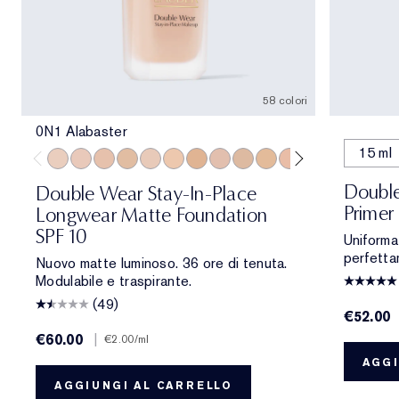
58 colori
0N1 Alabaster
15 ml
0N1 Alabaster
1C0 Shell
1N0 Porcelain
1W0 Warm Porcelain
1C1 Cool Bone
1N1 Ivory Nude
1W1 Bone
1C2 Petal
1N2 Ecru
1W2 Sand
2C0 Cool Vanilla
2C1 Pure Beig
2N1 Desert
2W1 Da
2W1.
Double
Double Wear Stay-In-Place
Primer
Longwear Matte Foundation
SPF 10
Uniforma
perfetta
Nuovo matte luminoso. 36 ore di tenuta.
Modulabile e traspirante.
(49)
€52.00
€60.00
|
€2.00
/ml
AGGI
AGGIUNGI AL CARRELLO