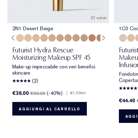
27 colori
2N1 Desert Beige
1C0 Cool
Beige
one
 Porcelain
1N2 Ecru
2C3 Fresco
2N1 Desert Beige
1W2 Sand
2W1 Dawn
3N1 Ivory Beige
3W1 Tawny
3W2 Cashew
3N2 Wheat
4N1 Shell Beige
4N2 Spiced Sand
5W1 Bronze
5W2 Rich Caramel
5N2 Amber Hon
7N2 Rich A
1C0 Cool
4W1 Ho
1W1
1C1
1
Futurist Hydra Rescue
Futuri
Moisturizing Makeup SPF 45
Makeup
Infusi
Make-up impeccabile con veri benefici
skincare
Fondotin
Copertur
(2)
€36.00
(-40%)
|
€60.00
€1.03
/ml
€44.40
AGGIUNGI AL CARRELLO
AGGI