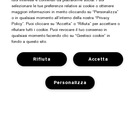
selezionare le tue preferenze relative ai cookie o ottenere
maggiori informazioni in merito cliccando su “Personalizza”
o in qualsiasi momento all’interno della nostra “Privacy
Policy”. Puoi cliccare su “Accetta” o “Rifiuta” per accettare o
rifiutare tutti i cookie. Puoi revocare il tuo consenso in
qualsiasi momento facendo clic su “Gestisci cookie” in
fondo a questo sito.
Rifiuta
Accetta
Hai Bisogno Di Aiuto?
Personalizza
Traccia il mio ordine
Informazioni Su Estée Lauder
Contattaci subito
Impegni
AGGIUNGI AL CARRELLO
Contatta il Produttore
Shop
Informazioni aziendali
Dettagli sulla spedizione
Promozioni
Glossario degli ingredienti
Resi e sostituzioni
Privacy E Termini