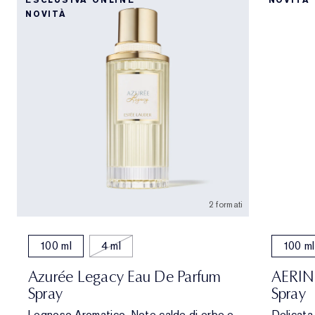
ESCLUSIVA ONLINE
NOVITÀ
NOVITÀ
2 formati
100 ml
4 ml
100 ml
Azurée Legacy Eau De Parfum
AERIN 
Spray
Spray
Legnoso Aromatico. Note calde di erbe e
Delicata 