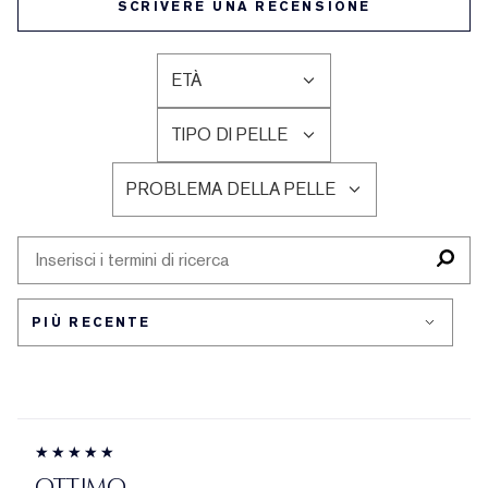
SCRIVERE UNA RECENSIONE
ETÀ
FILTRA
LE
TIPO DI PELLE
RECENSIONI
FILTRA
PER
LE
ETÀ
PROBLEMA DELLA PELLE
RECENSIONI
FILTRA
PER
LE
TIPO
RECENSIONI
DI
PER
PELLE
PROBLEMA
DELLA
PELLE
OTTIMO