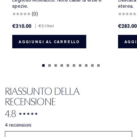
spezie.
eterea.
(0)
€310.00
|
€283.00
€3.10
/ml
AGGIUNGI AL CARRELLO
AGGI
RIASSUNTO DELLA
RECENSIONE
4.8
4 recensioni