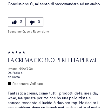
Conclusione
Sì, mi sento di raccomandare ad un amico
3
0
Segnalare Questa Recensione
LA CREMA GIORNO PERFETTA PER ME
Inviato
16/09/2021
Da
Fabiola
da
Roma
Recensore Verificato
Fantastica crema, come tutti i prodotti della linea day
wear, ma questa per me che ho una pelle mista e
sempre tendente al lucido è davvero top. Ho risolto i
miei problemi, dona un finisch mat anche sotto al make