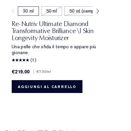
30 ml
50 ml
50 ml (riempimento)
Re-Nutriv Ultimate Diamond
Transformative Brilliance \| Skin
Longevity Moisturizer
Una pelle che sfida il tempo e appare più
giovane.
(1)
€219.00
|
€7.30
/ml
AGGIUNGI AL CARRELLO