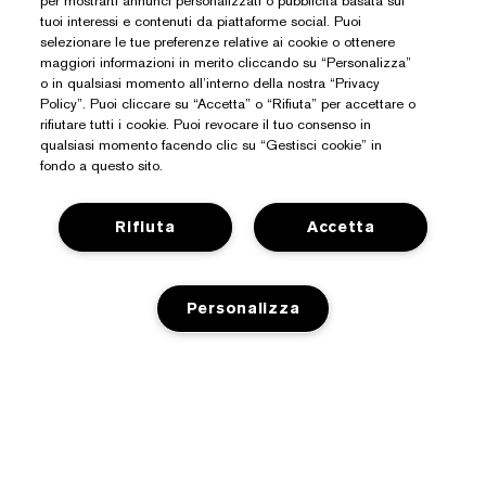
per mostrarti annunci personalizzati o pubblicità basata sui
tuoi interessi e contenuti da piattaforme social. Puoi
selezionare le tue preferenze relative ai cookie o ottenere
maggiori informazioni in merito cliccando su “Personalizza”
o in qualsiasi momento all’interno della nostra “Privacy
Policy”. Puoi cliccare su “Accetta” o “Rifiuta” per accettare o
rifiutare tutti i cookie. Puoi revocare il tuo consenso in
qualsiasi momento facendo clic su “Gestisci cookie” in
Hai Bisogno Di Aiuto?
fondo a questo sito.
Traccia il mio ordine
Rifiuta
Accetta
Informazioni Su Estée Lauder
Contattaci subito
Impegni
Contatta il Produttore
Shop
Personalizza
Informazioni aziendali
Dettagli sulla spedizione
Promozioni
Glossario degli ingredienti
Resi e sostituzioni
Privacy E Termini
Premi e-list Estée
Carriere
Domande e risposte
AGGIUNGI AL CARRELLO
Informativa sulla privacy
Trova il negozio
+390294752095
Termini e condizioni
Chatta con noi