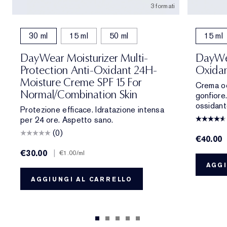
3 formati
30 ml
15 ml
50 ml
15 ml
DayWear Moisturizer Multi-
DayWea
Protection Anti-Oxidant 24H-
Oxidan
Moisture Creme SPF 15 For
Crema occ
Normal/Combination Skin
gonfiore.
ossidant
Protezione efficace. Idratazione intensa
per 24 ore. Aspetto sano.
(0)
€40.00
€30.00
|
€1.00
/ml
AGGI
AGGIUNGI AL CARRELLO