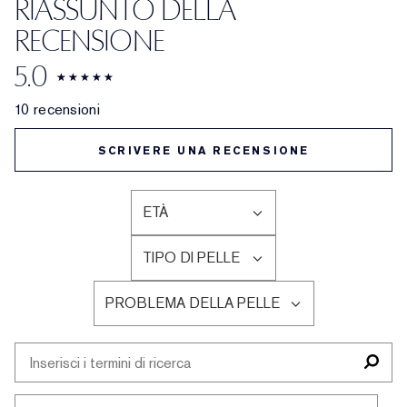
RIASSUNTO DELLA
RECENSIONE
5.0
10 recensioni
SCRIVERE UNA RECENSIONE
ETÀ
FILTRA
LE
TIPO DI PELLE
RECENSIONI
FILTRA
PER
LE
ETÀ
PROBLEMA DELLA PELLE
RECENSIONI
FILTRA
PER
LE
TIPO
RECENSIONI
DI
PER
PELLE
PROBLEMA