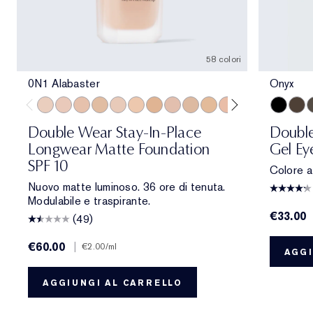
58 colori
0N1 Alabaster
Onyx
0N1 Alabaster
1C0 Shell
1N0 Porcelain
1W0 Warm Porcelain
1C1 Cool Bone
1N1 Ivory Nude
1W1 Bone
1C2 Petal
1N2 Ecru
1W2 Sand
2C0 Cool Vanilla
2C1 Pure Beig
2N1 Desert
Onyx
2W1 Da
Coco
2W1.
E
Double Wear Stay-In-Place
Doubl
Longwear Matte Foundation
Gel Ey
SPF 10
Colore a
Nuovo matte luminoso. 36 ore di tenuta.
Modulabile e traspirante.
€33.00
(49)
€60.00
|
€2.00
/ml
AGGI
AGGIUNGI AL CARRELLO