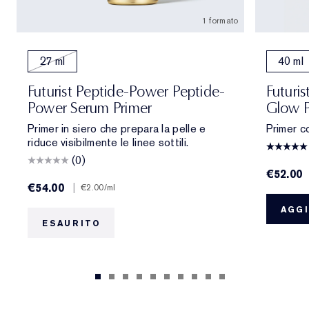
1 formato
27 ml
40 ml
Futurist Peptide-Power Peptide-
Futuri
Power Serum Primer
Glow P
Primer in siero che prepara la pelle e
Primer co
riduce visibilmente le linee sottili.
(0)
€52.00
€54.00
|
€2.00
/ml
AGGI
ESAURITO