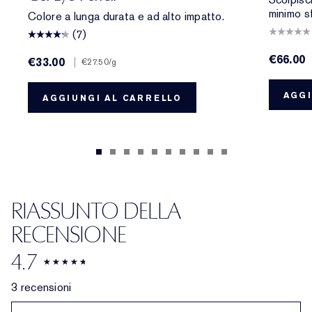
minimo s
Colore a lunga durata e ad alto impatto.
(7)
€66.00
€33.00
|
€27.50
/g
AGGI
AGGIUNGI AL CARRELLO
RIASSUNTO DELLA
RECENSIONE
4.7
3 recensioni