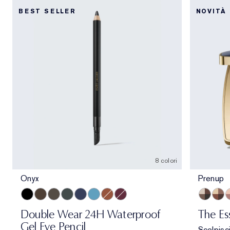
BEST SELLER
NOVITÀ
8 colori
Onyx
Prenup
Onyx
Cocoa
Espresso
Smoke
Sapphire
Turquoise
Bronze
Aubergine
Prenup
Galle
A
Double Wear 24H Waterproof
The Es
Gel Eye Pencil
Scolpisci