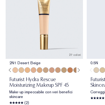
27 colori
2N1 Desert Beige
0.5N
Beige
one
 Porcelain
1N2 Ecru
2C3 Fresco
2N1 Desert Beige
1W2 Sand
2W1 Dawn
3N1 Ivory Beige
3W1 Tawny
3W2 Cashew
3N2 Wheat
4N1 Shell Beige
4N2 Spiced Sand
5W1 Bronze
5W2 Rich Caramel
5N2 Amber Hon
7N2 Rich A
4W1 Ho
0.5N
1C1
1N
Futurist Hydra Rescue
Futuris
Moisturizing Makeup SPF 45
Skince
Make-up impeccabile con veri benefici
Correggi.
skincare
(2)