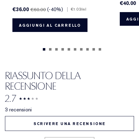
€40.00
€36.00
(-40%)
|
€60.00
€1.03
/ml
AGGI
AGGIUNGI AL CARRELLO
RIASSUNTO DELLA
RECENSIONE
2.7
3 recensioni
SCRIVERE UNA RECENSIONE