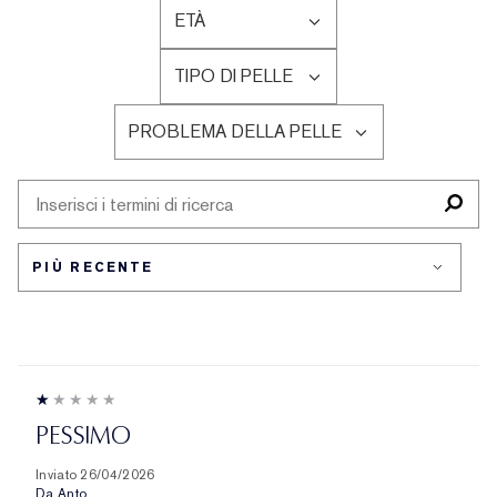
ETÀ
FILTRA
LE
TIPO DI PELLE
RECENSIONI
FILTRA
PER
LE
ETÀ
PROBLEMA DELLA PELLE
RECENSIONI
FILTRA
PER
LE
TIPO
RECENSIONI
DI
PER
PELLE
PROBLEMA
DELLA
PELLE
PESSIMO
Inviato
26/04/2026
Da
Anto