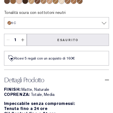
3N
3.5C
0.5C
3W
3C
2N
6C
2.5C
1W
2W
1C
4N
1N
6N
8N
7W
8C
7C
6W
2C
9N
4W
7N
5N
4C
5W
0.5N
5.5N
5C
6.5N
Tonalità scura con sottotoni neutri
5C
ESAURITO
Ricevi 5 regali con un acquisto di 160€
Dettagli Prodotto
FINISH:
Matte, Naturale
COPRENZA:
Totale, Media
Impeccabile senza compromessi:
Tenuta fino a 24 ore