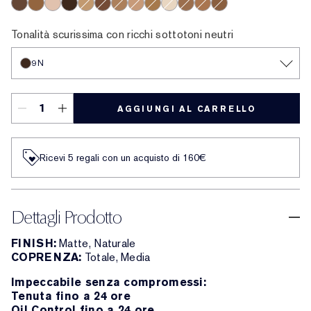
3N
3.5C
0.5C
3W
3C
2N
6C
2.5C
1W
2W
1C
4N
1N
6N
8N
7W
8C
7C
6W
2C
9N
4W
7N
5N
4C
5W
0.5N
5.5N
5C
6.5N
Tonalità scurissima con ricchi sottotoni neutri
9N
AGGIUNGI AL CARRELLO
Ricevi 5 regali con un acquisto di 160€
Dettagli Prodotto
FINISH:
Matte, Naturale
COPRENZA:
Totale, Media
Impeccabile senza compromessi:
Tenuta fino a 24 ore
Oil Control fino a 24 ore