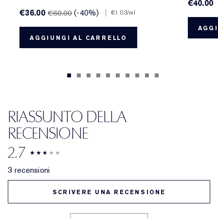
€40.00
€36.00
(-40%)
|
€60.00
€1.03
/ml
AGGI
AGGIUNGI AL CARRELLO
RIASSUNTO DELLA
RECENSIONE
2.7
3 recensioni
SCRIVERE UNA RECENSIONE