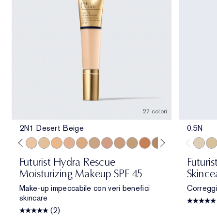
27 colori
2N1 Desert Beige
0.5N
Beige
one
 Porcelain
1N2 Ecru
2C3 Fresco
2N1 Desert Beige
1W2 Sand
2W1 Dawn
3N1 Ivory Beige
3W1 Tawny
3W2 Cashew
3N2 Wheat
4N1 Shell Beige
4N2 Spiced Sand
5W1 Bronze
5W2 Rich Caramel
5N2 Amber Hon
7N2 Rich A
4W1 Ho
0.5N
1C1
1N
Futurist Hydra Rescue
Futuris
Moisturizing Makeup SPF 45
Skince
Make-up impeccabile con veri benefici
Correggi.
skincare
(2)