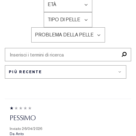
ETÀ
FILTRA
LE
TIPO DI PELLE
RECENSIONI
FILTRA
PER
LE
ETÀ
PROBLEMA DELLA PELLE
RECENSIONI
FILTRA
PER
LE
TIPO
RECENSIONI
DI
PER
PELLE
PROBLEMA
DELLA
PELLE
PESSIMO
Inviato
26/04/2026
Da
Anto